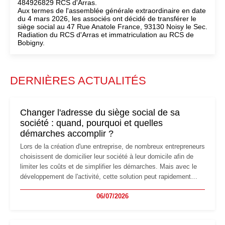
484926829 RCS d'Arras.
Aux termes de l'assemblée générale extraordinaire en date
du 4 mars 2026, les associés ont décidé de transférer le
siège social au 47 Rue Anatole France, 93130 Noisy le Sec.
Radiation du RCS d'Arras et immatriculation au RCS de
Bobigny.
DERNIÈRES ACTUALITÉS
Changer l'adresse du siège social de sa
société : quand, pourquoi et quelles
démarches accomplir ?
Lors de la création d'une entreprise, de nombreux entrepreneurs
choisissent de domicilier leur société à leur domicile afin de
limiter les coûts et de simplifier les démarches. Mais avec le
développement de l'activité, cette solution peut rapidement
devenir inadaptée. Déménagement dans des locaux
06/07/2026
professionnels, recrutement, image de marque… Le
changement d'adresse du siège social répond souvent à une
nouvelle étape de la vie de l'entreprise et implique plusieurs