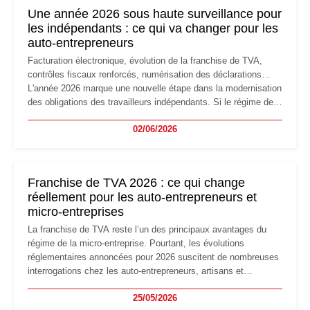
formalités obligatoires.
Une année 2026 sous haute surveillance pour
les indépendants : ce qui va changer pour les
auto-entrepreneurs
Facturation électronique, évolution de la franchise de TVA,
contrôles fiscaux renforcés, numérisation des déclarations…
L'année 2026 marque une nouvelle étape dans la modernisation
des obligations des travailleurs indépendants. Si le régime de
la micro-entreprise conserve sa simplicité et son attractivité,
02/06/2026
les auto-entrepreneurs devront s'adapter à un environnement
réglementaire plus exigeant. Décryptage des principaux
changements et des précautions à prendre pour éviter les
mauvaises surprises.
Franchise de TVA 2026 : ce qui change
réellement pour les auto-entrepreneurs et
micro-entreprises
La franchise de TVA reste l’un des principaux avantages du
régime de la micro-entreprise. Pourtant, les évolutions
réglementaires annoncées pour 2026 suscitent de nombreuses
interrogations chez les auto-entrepreneurs, artisans et
freelances. Seuils de chiffre d’affaires, obligations déclaratives,
25/05/2026
facturation ou risque de bascule vers la TVA : les règles