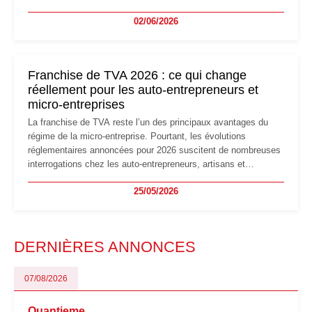
la micro-entreprise conserve sa simplicité et son attractivité,
02/06/2026
les auto-entrepreneurs devront s'adapter à un environnement
réglementaire plus exigeant. Décryptage des principaux
changements et des précautions à prendre pour éviter les
mauvaises surprises.
Franchise de TVA 2026 : ce qui change
réellement pour les auto-entrepreneurs et
micro-entreprises
La franchise de TVA reste l’un des principaux avantages du
régime de la micro-entreprise. Pourtant, les évolutions
réglementaires annoncées pour 2026 suscitent de nombreuses
interrogations chez les auto-entrepreneurs, artisans et
freelances. Seuils de chiffre d’affaires, obligations déclaratives,
25/05/2026
facturation ou risque de bascule vers la TVA : les règles
évoluent dans un contexte de contrôle renforcé et de
modernisation fiscale qui oblige les indépendants à rester
particulièrement vigilants.
DERNIÈRES ANNONCES
07/08/2026
Quantieme