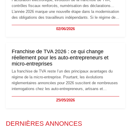
contrôles fiscaux renforcés, numérisation des déclarations…
L'année 2026 marque une nouvelle étape dans la modernisation
des obligations des travailleurs indépendants. Si le régime de
la micro-entreprise conserve sa simplicité et son attractivité,
02/06/2026
les auto-entrepreneurs devront s'adapter à un environnement
réglementaire plus exigeant. Décryptage des principaux
changements et des précautions à prendre pour éviter les
mauvaises surprises.
Franchise de TVA 2026 : ce qui change
réellement pour les auto-entrepreneurs et
micro-entreprises
La franchise de TVA reste l’un des principaux avantages du
régime de la micro-entreprise. Pourtant, les évolutions
réglementaires annoncées pour 2026 suscitent de nombreuses
interrogations chez les auto-entrepreneurs, artisans et
freelances. Seuils de chiffre d’affaires, obligations déclaratives,
25/05/2026
facturation ou risque de bascule vers la TVA : les règles
évoluent dans un contexte de contrôle renforcé et de
modernisation fiscale qui oblige les indépendants à rester
particulièrement vigilants.
DERNIÈRES ANNONCES