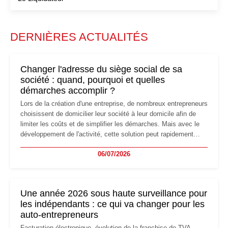
DERNIÈRES ACTUALITÉS
Changer l'adresse du siège social de sa
société : quand, pourquoi et quelles
démarches accomplir ?
Lors de la création d'une entreprise, de nombreux entrepreneurs
choisissent de domicilier leur société à leur domicile afin de
limiter les coûts et de simplifier les démarches. Mais avec le
développement de l'activité, cette solution peut rapidement
devenir inadaptée. Déménagement dans des locaux
06/07/2026
professionnels, recrutement, image de marque… Le
changement d'adresse du siège social répond souvent à une
nouvelle étape de la vie de l'entreprise et implique plusieurs
formalités obligatoires.
Une année 2026 sous haute surveillance pour
les indépendants : ce qui va changer pour les
auto-entrepreneurs
Facturation électronique, évolution de la franchise de TVA,