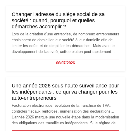
Changer l'adresse du siège social de sa
société : quand, pourquoi et quelles
démarches accomplir ?
Lors de la création d'une entreprise, de nombreux entrepreneurs
choisissent de domicilier leur société à leur domicile afin de
limiter les coûts et de simplifier les démarches. Mais avec le
développement de l'activité, cette solution peut rapidement
devenir inadaptée. Déménagement dans des locaux
06/07/2026
professionnels, recrutement, image de marque… Le
changement d'adresse du siège social répond souvent à une
nouvelle étape de la vie de l'entreprise et implique plusieurs
formalités obligatoires.
Une année 2026 sous haute surveillance pour
les indépendants : ce qui va changer pour les
auto-entrepreneurs
Facturation électronique, évolution de la franchise de TVA,
contrôles fiscaux renforcés, numérisation des déclarations…
L'année 2026 marque une nouvelle étape dans la modernisation
des obligations des travailleurs indépendants. Si le régime de
la micro-entreprise conserve sa simplicité et son attractivité,