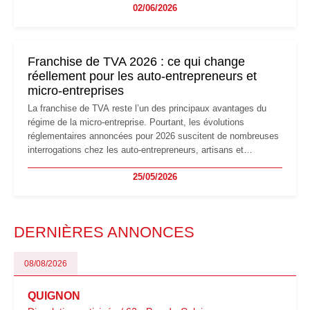
02/06/2026
les auto-entrepreneurs devront s'adapter à un environnement
réglementaire plus exigeant. Décryptage des principaux
changements et des précautions à prendre pour éviter les
mauvaises surprises.
Franchise de TVA 2026 : ce qui change
réellement pour les auto-entrepreneurs et
micro-entreprises
La franchise de TVA reste l’un des principaux avantages du
régime de la micro-entreprise. Pourtant, les évolutions
réglementaires annoncées pour 2026 suscitent de nombreuses
interrogations chez les auto-entrepreneurs, artisans et
freelances. Seuils de chiffre d’affaires, obligations déclaratives,
25/05/2026
facturation ou risque de bascule vers la TVA : les règles
évoluent dans un contexte de contrôle renforcé et de
modernisation fiscale qui oblige les indépendants à rester
particulièrement vigilants.
DERNIÈRES ANNONCES
08/08/2026
QUIGNON