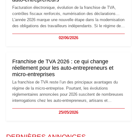
Facturation électronique, évolution de la franchise de TVA,
contrôles fiscaux renforcés, numérisation des déclarations…
L'année 2026 marque une nouvelle étape dans la modernisation
des obligations des travailleurs indépendants. Si le régime de
la micro-entreprise conserve sa simplicité et son attractivité,
02/06/2026
les auto-entrepreneurs devront s'adapter à un environnement
réglementaire plus exigeant. Décryptage des principaux
changements et des précautions à prendre pour éviter les
mauvaises surprises.
Franchise de TVA 2026 : ce qui change
réellement pour les auto-entrepreneurs et
micro-entreprises
La franchise de TVA reste l’un des principaux avantages du
régime de la micro-entreprise. Pourtant, les évolutions
réglementaires annoncées pour 2026 suscitent de nombreuses
interrogations chez les auto-entrepreneurs, artisans et
freelances. Seuils de chiffre d’affaires, obligations déclaratives,
25/05/2026
facturation ou risque de bascule vers la TVA : les règles
évoluent dans un contexte de contrôle renforcé et de
modernisation fiscale qui oblige les indépendants à rester
particulièrement vigilants.
DERNIÈRES ANNONCES