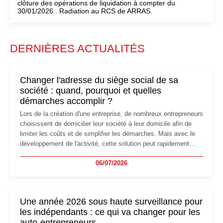
clôture des opérations de liquidation à compter du
30/01/2026 . Radiation au RCS de ARRAS.
DERNIÈRES ACTUALITÉS
Changer l'adresse du siège social de sa
société : quand, pourquoi et quelles
démarches accomplir ?
Lors de la création d'une entreprise, de nombreux entrepreneurs
choisissent de domicilier leur société à leur domicile afin de
limiter les coûts et de simplifier les démarches. Mais avec le
développement de l'activité, cette solution peut rapidement
devenir inadaptée. Déménagement dans des locaux
06/07/2026
professionnels, recrutement, image de marque… Le
changement d'adresse du siège social répond souvent à une
nouvelle étape de la vie de l'entreprise et implique plusieurs
formalités obligatoires.
Une année 2026 sous haute surveillance pour
les indépendants : ce qui va changer pour les
auto-entrepreneurs