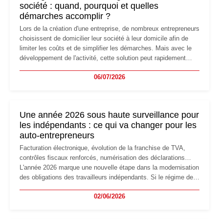
société : quand, pourquoi et quelles
démarches accomplir ?
Lors de la création d'une entreprise, de nombreux entrepreneurs
choisissent de domicilier leur société à leur domicile afin de
limiter les coûts et de simplifier les démarches. Mais avec le
développement de l'activité, cette solution peut rapidement
devenir inadaptée. Déménagement dans des locaux
06/07/2026
professionnels, recrutement, image de marque… Le
changement d'adresse du siège social répond souvent à une
nouvelle étape de la vie de l'entreprise et implique plusieurs
formalités obligatoires.
Une année 2026 sous haute surveillance pour
les indépendants : ce qui va changer pour les
auto-entrepreneurs
Facturation électronique, évolution de la franchise de TVA,
contrôles fiscaux renforcés, numérisation des déclarations…
L'année 2026 marque une nouvelle étape dans la modernisation
des obligations des travailleurs indépendants. Si le régime de
la micro-entreprise conserve sa simplicité et son attractivité,
02/06/2026
les auto-entrepreneurs devront s'adapter à un environnement
réglementaire plus exigeant. Décryptage des principaux
changements et des précautions à prendre pour éviter les