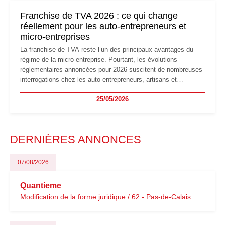
mauvaises surprises.
Franchise de TVA 2026 : ce qui change
réellement pour les auto-entrepreneurs et
micro-entreprises
La franchise de TVA reste l’un des principaux avantages du
régime de la micro-entreprise. Pourtant, les évolutions
réglementaires annoncées pour 2026 suscitent de nombreuses
interrogations chez les auto-entrepreneurs, artisans et
freelances. Seuils de chiffre d’affaires, obligations déclaratives,
25/05/2026
facturation ou risque de bascule vers la TVA : les règles
évoluent dans un contexte de contrôle renforcé et de
modernisation fiscale qui oblige les indépendants à rester
particulièrement vigilants.
DERNIÈRES ANNONCES
07/08/2026
Quantieme
Modification de la forme juridique / 62 - Pas-de-Calais