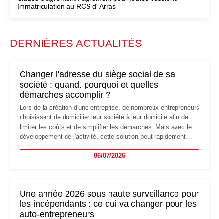
Immatriculation au RCS d' Arras
DERNIÈRES ACTUALITÉS
Changer l'adresse du siège social de sa
société : quand, pourquoi et quelles
démarches accomplir ?
Lors de la création d'une entreprise, de nombreux entrepreneurs
choisissent de domicilier leur société à leur domicile afin de
limiter les coûts et de simplifier les démarches. Mais avec le
développement de l'activité, cette solution peut rapidement
devenir inadaptée. Déménagement dans des locaux
06/07/2026
professionnels, recrutement, image de marque… Le
changement d'adresse du siège social répond souvent à une
nouvelle étape de la vie de l'entreprise et implique plusieurs
formalités obligatoires.
Une année 2026 sous haute surveillance pour
les indépendants : ce qui va changer pour les
auto-entrepreneurs