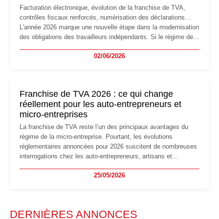
Facturation électronique, évolution de la franchise de TVA,
contrôles fiscaux renforcés, numérisation des déclarations…
L'année 2026 marque une nouvelle étape dans la modernisation
des obligations des travailleurs indépendants. Si le régime de
la micro-entreprise conserve sa simplicité et son attractivité,
02/06/2026
les auto-entrepreneurs devront s'adapter à un environnement
réglementaire plus exigeant. Décryptage des principaux
changements et des précautions à prendre pour éviter les
mauvaises surprises.
Franchise de TVA 2026 : ce qui change
réellement pour les auto-entrepreneurs et
micro-entreprises
La franchise de TVA reste l’un des principaux avantages du
régime de la micro-entreprise. Pourtant, les évolutions
réglementaires annoncées pour 2026 suscitent de nombreuses
interrogations chez les auto-entrepreneurs, artisans et
freelances. Seuils de chiffre d’affaires, obligations déclaratives,
25/05/2026
facturation ou risque de bascule vers la TVA : les règles
évoluent dans un contexte de contrôle renforcé et de
modernisation fiscale qui oblige les indépendants à rester
particulièrement vigilants.
DERNIÈRES ANNONCES