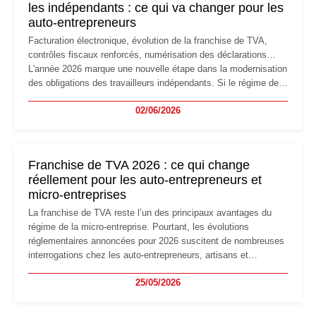
les indépendants : ce qui va changer pour les
auto-entrepreneurs
Facturation électronique, évolution de la franchise de TVA,
contrôles fiscaux renforcés, numérisation des déclarations…
L'année 2026 marque une nouvelle étape dans la modernisation
des obligations des travailleurs indépendants. Si le régime de
la micro-entreprise conserve sa simplicité et son attractivité,
02/06/2026
les auto-entrepreneurs devront s'adapter à un environnement
réglementaire plus exigeant. Décryptage des principaux
changements et des précautions à prendre pour éviter les
mauvaises surprises.
Franchise de TVA 2026 : ce qui change
réellement pour les auto-entrepreneurs et
micro-entreprises
La franchise de TVA reste l’un des principaux avantages du
régime de la micro-entreprise. Pourtant, les évolutions
réglementaires annoncées pour 2026 suscitent de nombreuses
interrogations chez les auto-entrepreneurs, artisans et
freelances. Seuils de chiffre d’affaires, obligations déclaratives,
25/05/2026
facturation ou risque de bascule vers la TVA : les règles
évoluent dans un contexte de contrôle renforcé et de
modernisation fiscale qui oblige les indépendants à rester