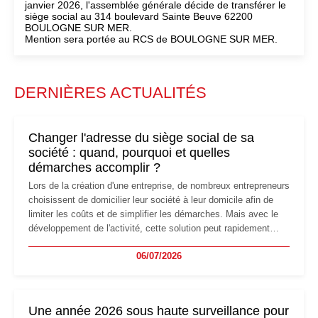
janvier 2026, l'assemblée générale décide de transférer le
siège social au 314 boulevard Sainte Beuve 62200
BOULOGNE SUR MER.
Mention sera portée au RCS de BOULOGNE SUR MER.
DERNIÈRES ACTUALITÉS
Changer l'adresse du siège social de sa
société : quand, pourquoi et quelles
démarches accomplir ?
Lors de la création d'une entreprise, de nombreux entrepreneurs
choisissent de domicilier leur société à leur domicile afin de
limiter les coûts et de simplifier les démarches. Mais avec le
développement de l'activité, cette solution peut rapidement
devenir inadaptée. Déménagement dans des locaux
06/07/2026
professionnels, recrutement, image de marque… Le
changement d'adresse du siège social répond souvent à une
nouvelle étape de la vie de l'entreprise et implique plusieurs
formalités obligatoires.
Une année 2026 sous haute surveillance pour