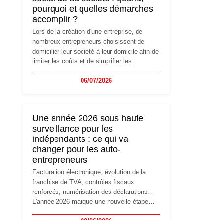
pourquoi et quelles démarches
accomplir ?
Lors de la création d'une entreprise, de
nombreux entrepreneurs choisissent de
domicilier leur société à leur domicile afin de
limiter les coûts et de simplifier les
démarches. Mais avec le développement de
06/07/2026
l'activité, cette solution peut rapidement
devenir inadaptée. Déménagement dans des
locaux professionnels, recrutement, image
de marque… Le changement d'adresse du
Une année 2026 sous haute
siège social répond souvent à une nouvelle
surveillance pour les
étape de la vie de l'entreprise et implique
indépendants : ce qui va
plusieurs formalités obligatoires.
changer pour les auto-
entrepreneurs
Facturation électronique, évolution de la
franchise de TVA, contrôles fiscaux
renforcés, numérisation des déclarations…
L'année 2026 marque une nouvelle étape
dans la modernisation des obligations des