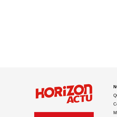
N
Q
C
M