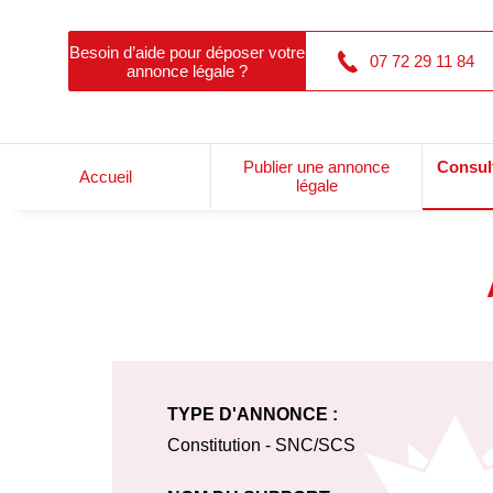
Besoin d’aide pour déposer votre
07 72 29 11 84
annonce légale ?
Publier une annonce
Consul
Accueil
légale
TYPE D'ANNONCE :
Constitution - SNC/SCS