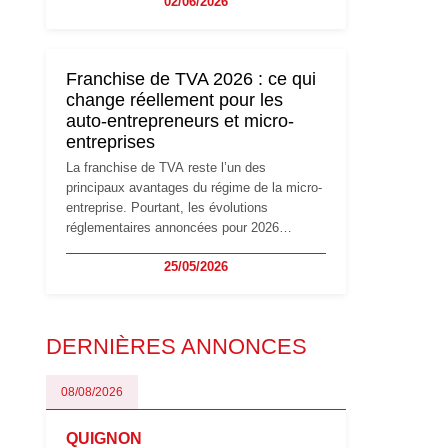
02/06/2026
travailleurs indépendants. Si le régime de la
micro-entreprise conserve sa simplicité et
son attractivité, les auto-entrepreneurs
devront s'adapter à un environnement
Franchise de TVA 2026 : ce qui
réglementaire plus exigeant. Décryptage des
change réellement pour les
principaux changements et des précautions
auto-entrepreneurs et micro-
à prendre pour éviter les mauvaises
entreprises
surprises.
La franchise de TVA reste l’un des
principaux avantages du régime de la micro-
entreprise. Pourtant, les évolutions
réglementaires annoncées pour 2026
suscitent de nombreuses interrogations chez
25/05/2026
les auto-entrepreneurs, artisans et
freelances. Seuils de chiffre d’affaires,
obligations déclaratives, facturation ou
risque de bascule vers la TVA : les règles
DERNIÈRES ANNONCES
évoluent dans un contexte de contrôle
renforcé et de modernisation fiscale qui
oblige les indépendants à rester
08/08/2026
particulièrement vigilants.
QUIGNON