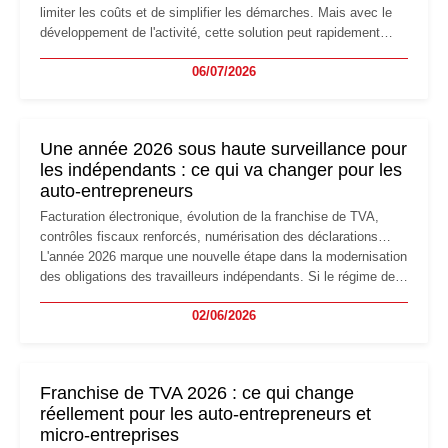
limiter les coûts et de simplifier les démarches. Mais avec le
développement de l'activité, cette solution peut rapidement
devenir inadaptée. Déménagement dans des locaux
06/07/2026
professionnels, recrutement, image de marque… Le
changement d'adresse du siège social répond souvent à une
nouvelle étape de la vie de l'entreprise et implique plusieurs
formalités obligatoires.
Une année 2026 sous haute surveillance pour
les indépendants : ce qui va changer pour les
auto-entrepreneurs
Facturation électronique, évolution de la franchise de TVA,
contrôles fiscaux renforcés, numérisation des déclarations…
L'année 2026 marque une nouvelle étape dans la modernisation
des obligations des travailleurs indépendants. Si le régime de
la micro-entreprise conserve sa simplicité et son attractivité,
02/06/2026
les auto-entrepreneurs devront s'adapter à un environnement
réglementaire plus exigeant. Décryptage des principaux
changements et des précautions à prendre pour éviter les
mauvaises surprises.
Franchise de TVA 2026 : ce qui change
réellement pour les auto-entrepreneurs et
micro-entreprises