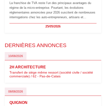
La franchise de TVA reste l’un des principaux avantages du
régime de la micro-entreprise. Pourtant, les évolutions
réglementaires annoncées pour 2026 suscitent de nombreuses
interrogations chez les auto-entrepreneurs, artisans et
freelances. Seuils de chiffre d’affaires, obligations déclaratives,
25/05/2026
facturation ou risque de bascule vers la TVA : les règles
évoluent dans un contexte de contrôle renforcé et de
modernisation fiscale qui oblige les indépendants à rester
particulièrement vigilants.
DERNIÈRES ANNONCES
10/08/2026
2H ARCHITECTURE
Transfert de siège même ressort (société civile / société
commerciale) / 62 - Pas-de-Calais
08/08/2026
QUIGNON