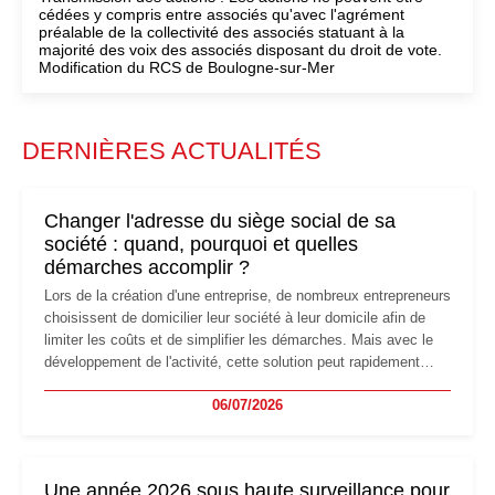
cédées y compris entre associés qu'avec l'agrément
préalable de la collectivité des associés statuant à la
majorité des voix des associés disposant du droit de vote.
Modification du RCS de Boulogne-sur-Mer
DERNIÈRES ACTUALITÉS
Changer l'adresse du siège social de sa
société : quand, pourquoi et quelles
démarches accomplir ?
Lors de la création d'une entreprise, de nombreux entrepreneurs
choisissent de domicilier leur société à leur domicile afin de
limiter les coûts et de simplifier les démarches. Mais avec le
développement de l'activité, cette solution peut rapidement
devenir inadaptée. Déménagement dans des locaux
06/07/2026
professionnels, recrutement, image de marque… Le
changement d'adresse du siège social répond souvent à une
nouvelle étape de la vie de l'entreprise et implique plusieurs
formalités obligatoires.
Une année 2026 sous haute surveillance pour