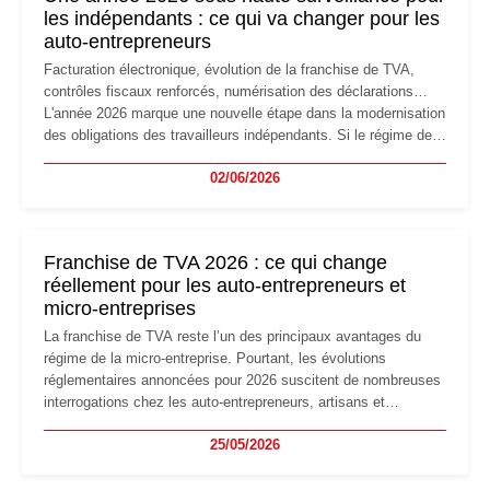
les indépendants : ce qui va changer pour les
auto-entrepreneurs
Facturation électronique, évolution de la franchise de TVA,
contrôles fiscaux renforcés, numérisation des déclarations…
L'année 2026 marque une nouvelle étape dans la modernisation
des obligations des travailleurs indépendants. Si le régime de
la micro-entreprise conserve sa simplicité et son attractivité,
02/06/2026
les auto-entrepreneurs devront s'adapter à un environnement
réglementaire plus exigeant. Décryptage des principaux
changements et des précautions à prendre pour éviter les
mauvaises surprises.
Franchise de TVA 2026 : ce qui change
réellement pour les auto-entrepreneurs et
micro-entreprises
La franchise de TVA reste l’un des principaux avantages du
régime de la micro-entreprise. Pourtant, les évolutions
réglementaires annoncées pour 2026 suscitent de nombreuses
interrogations chez les auto-entrepreneurs, artisans et
freelances. Seuils de chiffre d’affaires, obligations déclaratives,
25/05/2026
facturation ou risque de bascule vers la TVA : les règles
évoluent dans un contexte de contrôle renforcé et de
modernisation fiscale qui oblige les indépendants à rester