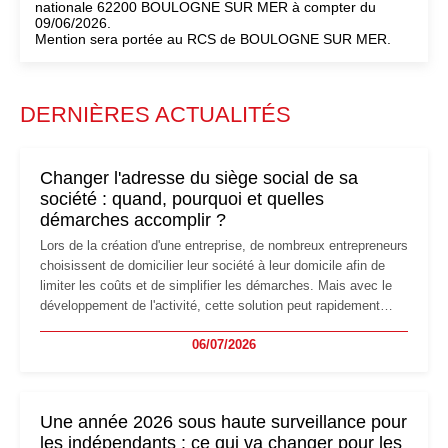
nationale 62200 BOULOGNE SUR MER à compter du
09/06/2026.
Mention sera portée au RCS de BOULOGNE SUR MER.
DERNIÈRES ACTUALITÉS
Changer l'adresse du siège social de sa
société : quand, pourquoi et quelles
démarches accomplir ?
Lors de la création d'une entreprise, de nombreux entrepreneurs
choisissent de domicilier leur société à leur domicile afin de
limiter les coûts et de simplifier les démarches. Mais avec le
développement de l'activité, cette solution peut rapidement
devenir inadaptée. Déménagement dans des locaux
06/07/2026
professionnels, recrutement, image de marque… Le
changement d'adresse du siège social répond souvent à une
nouvelle étape de la vie de l'entreprise et implique plusieurs
formalités obligatoires.
Une année 2026 sous haute surveillance pour
les indépendants : ce qui va changer pour les