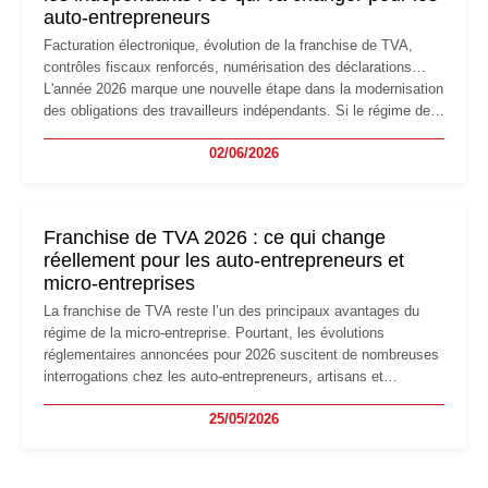
auto-entrepreneurs
Facturation électronique, évolution de la franchise de TVA,
contrôles fiscaux renforcés, numérisation des déclarations…
L'année 2026 marque une nouvelle étape dans la modernisation
des obligations des travailleurs indépendants. Si le régime de
la micro-entreprise conserve sa simplicité et son attractivité,
02/06/2026
les auto-entrepreneurs devront s'adapter à un environnement
réglementaire plus exigeant. Décryptage des principaux
changements et des précautions à prendre pour éviter les
mauvaises surprises.
Franchise de TVA 2026 : ce qui change
réellement pour les auto-entrepreneurs et
micro-entreprises
La franchise de TVA reste l’un des principaux avantages du
régime de la micro-entreprise. Pourtant, les évolutions
réglementaires annoncées pour 2026 suscitent de nombreuses
interrogations chez les auto-entrepreneurs, artisans et
freelances. Seuils de chiffre d’affaires, obligations déclaratives,
25/05/2026
facturation ou risque de bascule vers la TVA : les règles
évoluent dans un contexte de contrôle renforcé et de
modernisation fiscale qui oblige les indépendants à rester
particulièrement vigilants.