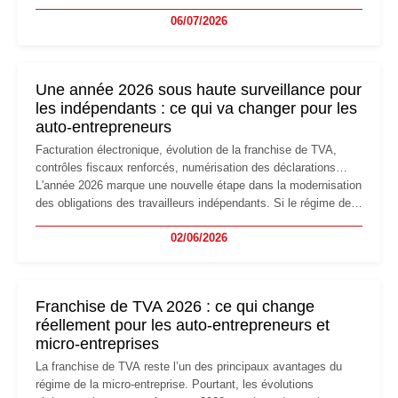
devenir inadaptée. Déménagement dans des locaux
06/07/2026
professionnels, recrutement, image de marque… Le
changement d'adresse du siège social répond souvent à une
nouvelle étape de la vie de l'entreprise et implique plusieurs
formalités obligatoires.
Une année 2026 sous haute surveillance pour
les indépendants : ce qui va changer pour les
auto-entrepreneurs
Facturation électronique, évolution de la franchise de TVA,
contrôles fiscaux renforcés, numérisation des déclarations…
L'année 2026 marque une nouvelle étape dans la modernisation
des obligations des travailleurs indépendants. Si le régime de
la micro-entreprise conserve sa simplicité et son attractivité,
02/06/2026
les auto-entrepreneurs devront s'adapter à un environnement
réglementaire plus exigeant. Décryptage des principaux
changements et des précautions à prendre pour éviter les
mauvaises surprises.
Franchise de TVA 2026 : ce qui change
réellement pour les auto-entrepreneurs et
micro-entreprises
La franchise de TVA reste l’un des principaux avantages du
régime de la micro-entreprise. Pourtant, les évolutions