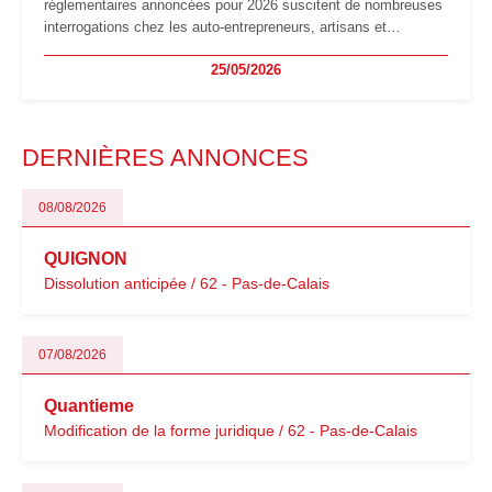
réglementaires annoncées pour 2026 suscitent de nombreuses
interrogations chez les auto-entrepreneurs, artisans et
freelances. Seuils de chiffre d’affaires, obligations déclaratives,
25/05/2026
facturation ou risque de bascule vers la TVA : les règles
évoluent dans un contexte de contrôle renforcé et de
modernisation fiscale qui oblige les indépendants à rester
particulièrement vigilants.
DERNIÈRES ANNONCES
08/08/2026
QUIGNON
Dissolution anticipée / 62 - Pas-de-Calais
07/08/2026
Quantieme
Modification de la forme juridique / 62 - Pas-de-Calais