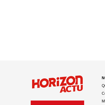
N
Q
C
M