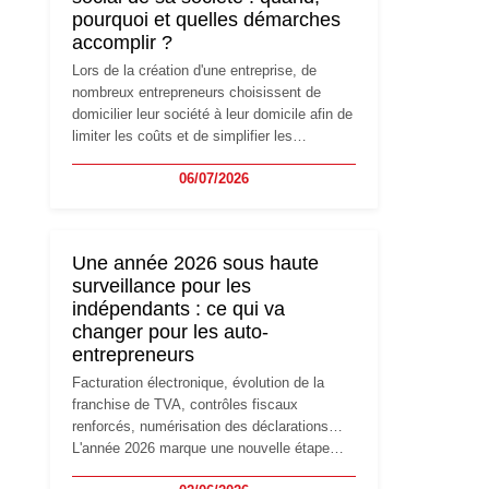
pourquoi et quelles démarches
accomplir ?
Lors de la création d'une entreprise, de
nombreux entrepreneurs choisissent de
domicilier leur société à leur domicile afin de
limiter les coûts et de simplifier les
démarches. Mais avec le développement de
06/07/2026
l'activité, cette solution peut rapidement
devenir inadaptée. Déménagement dans des
locaux professionnels, recrutement, image
de marque… Le changement d'adresse du
Une année 2026 sous haute
siège social répond souvent à une nouvelle
surveillance pour les
étape de la vie de l'entreprise et implique
indépendants : ce qui va
plusieurs formalités obligatoires.
changer pour les auto-
entrepreneurs
Facturation électronique, évolution de la
franchise de TVA, contrôles fiscaux
renforcés, numérisation des déclarations…
L'année 2026 marque une nouvelle étape
dans la modernisation des obligations des