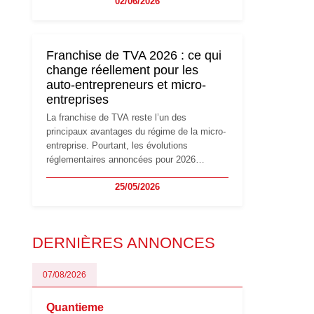
02/06/2026
travailleurs indépendants. Si le régime de la
micro-entreprise conserve sa simplicité et
son attractivité, les auto-entrepreneurs
devront s'adapter à un environnement
Franchise de TVA 2026 : ce qui
réglementaire plus exigeant. Décryptage des
change réellement pour les
principaux changements et des précautions
auto-entrepreneurs et micro-
à prendre pour éviter les mauvaises
entreprises
surprises.
La franchise de TVA reste l’un des
principaux avantages du régime de la micro-
entreprise. Pourtant, les évolutions
réglementaires annoncées pour 2026
suscitent de nombreuses interrogations chez
25/05/2026
les auto-entrepreneurs, artisans et
freelances. Seuils de chiffre d’affaires,
obligations déclaratives, facturation ou
risque de bascule vers la TVA : les règles
DERNIÈRES ANNONCES
évoluent dans un contexte de contrôle
renforcé et de modernisation fiscale qui
oblige les indépendants à rester
07/08/2026
particulièrement vigilants.
Quantieme