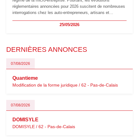
régime de la micro-entreprise. Pourtant, les évolutions
réglementaires annoncées pour 2026 suscitent de nombreuses
interrogations chez les auto-entrepreneurs, artisans et
freelances. Seuils de chiffre d’affaires, obligations déclaratives,
25/05/2026
facturation ou risque de bascule vers la TVA : les règles
évoluent dans un contexte de contrôle renforcé et de
modernisation fiscale qui oblige les indépendants à rester
particulièrement vigilants.
DERNIÈRES ANNONCES
07/08/2026
Quantieme
Modification de la forme juridique / 62 - Pas-de-Calais
07/08/2026
DOMISYLE
DOMISYLE / 62 - Pas-de-Calais