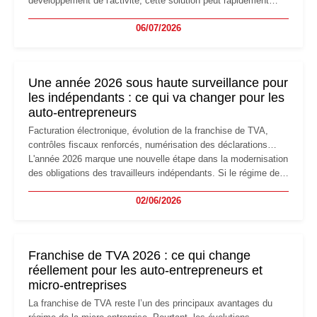
développement de l'activité, cette solution peut rapidement
devenir inadaptée. Déménagement dans des locaux
06/07/2026
professionnels, recrutement, image de marque… Le
changement d'adresse du siège social répond souvent à une
nouvelle étape de la vie de l'entreprise et implique plusieurs
formalités obligatoires.
Une année 2026 sous haute surveillance pour
les indépendants : ce qui va changer pour les
auto-entrepreneurs
Facturation électronique, évolution de la franchise de TVA,
contrôles fiscaux renforcés, numérisation des déclarations…
L'année 2026 marque une nouvelle étape dans la modernisation
des obligations des travailleurs indépendants. Si le régime de
la micro-entreprise conserve sa simplicité et son attractivité,
02/06/2026
les auto-entrepreneurs devront s'adapter à un environnement
réglementaire plus exigeant. Décryptage des principaux
changements et des précautions à prendre pour éviter les
mauvaises surprises.
Franchise de TVA 2026 : ce qui change
réellement pour les auto-entrepreneurs et
micro-entreprises
La franchise de TVA reste l’un des principaux avantages du