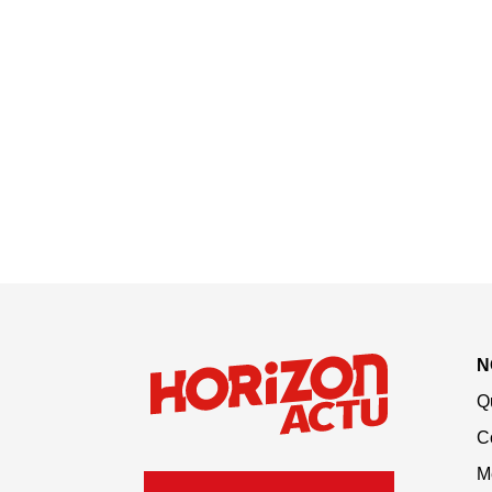
N
Q
C
M