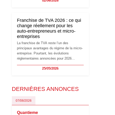
02/06/2026
travailleurs indépendants. Si le régime de la
micro-entreprise conserve sa simplicité et
son attractivité, les auto-entrepreneurs
devront s'adapter à un environnement
Franchise de TVA 2026 : ce qui
réglementaire plus exigeant. Décryptage des
change réellement pour les
principaux changements et des précautions
auto-entrepreneurs et micro-
à prendre pour éviter les mauvaises
entreprises
surprises.
La franchise de TVA reste l’un des
principaux avantages du régime de la micro-
entreprise. Pourtant, les évolutions
réglementaires annoncées pour 2026
suscitent de nombreuses interrogations chez
25/05/2026
les auto-entrepreneurs, artisans et
freelances. Seuils de chiffre d’affaires,
obligations déclaratives, facturation ou
risque de bascule vers la TVA : les règles
DERNIÈRES ANNONCES
évoluent dans un contexte de contrôle
renforcé et de modernisation fiscale qui
oblige les indépendants à rester
07/08/2026
particulièrement vigilants.
Quantieme