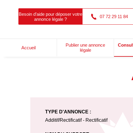
Besoin d’aide pour déposer votre
07 72 29 11 84
annonce légale ?
Publier une annonce
Consul
Accueil
légale
TYPE D'ANNONCE :
Additif/Rectificatif - Rectificatif