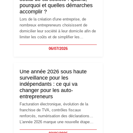
pourquoi et quelles démarches
accomplir ?
Lors de la création d'une entreprise, de
nombreux entrepreneurs choisissent de
domicilier leur société à leur domicile afin de
limiter les coûts et de simplifier les
démarches. Mais avec le développement de
06/07/2026
l'activité, cette solution peut rapidement
devenir inadaptée. Déménagement dans des
locaux professionnels, recrutement, image
de marque… Le changement d'adresse du
Une année 2026 sous haute
siège social répond souvent à une nouvelle
surveillance pour les
étape de la vie de l'entreprise et implique
indépendants : ce qui va
plusieurs formalités obligatoires.
changer pour les auto-
entrepreneurs
Facturation électronique, évolution de la
franchise de TVA, contrôles fiscaux
renforcés, numérisation des déclarations…
L'année 2026 marque une nouvelle étape
dans la modernisation des obligations des