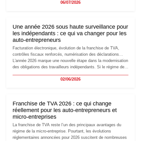
06/07/2026
professionnels, recrutement, image de marque… Le
changement d'adresse du siège social répond souvent à une
nouvelle étape de la vie de l'entreprise et implique plusieurs
formalités obligatoires.
Une année 2026 sous haute surveillance pour
les indépendants : ce qui va changer pour les
auto-entrepreneurs
Facturation électronique, évolution de la franchise de TVA,
contrôles fiscaux renforcés, numérisation des déclarations…
L'année 2026 marque une nouvelle étape dans la modernisation
des obligations des travailleurs indépendants. Si le régime de
la micro-entreprise conserve sa simplicité et son attractivité,
02/06/2026
les auto-entrepreneurs devront s'adapter à un environnement
réglementaire plus exigeant. Décryptage des principaux
changements et des précautions à prendre pour éviter les
mauvaises surprises.
Franchise de TVA 2026 : ce qui change
réellement pour les auto-entrepreneurs et
micro-entreprises
La franchise de TVA reste l’un des principaux avantages du
régime de la micro-entreprise. Pourtant, les évolutions
réglementaires annoncées pour 2026 suscitent de nombreuses