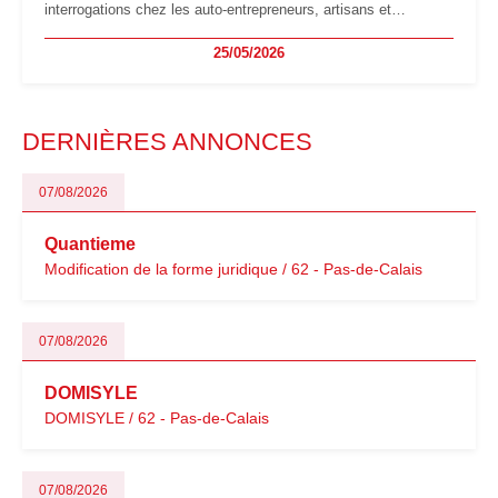
interrogations chez les auto-entrepreneurs, artisans et
freelances. Seuils de chiffre d’affaires, obligations déclaratives,
25/05/2026
facturation ou risque de bascule vers la TVA : les règles
évoluent dans un contexte de contrôle renforcé et de
modernisation fiscale qui oblige les indépendants à rester
particulièrement vigilants.
DERNIÈRES ANNONCES
07/08/2026
Quantieme
Modification de la forme juridique / 62 - Pas-de-Calais
07/08/2026
DOMISYLE
DOMISYLE / 62 - Pas-de-Calais
07/08/2026