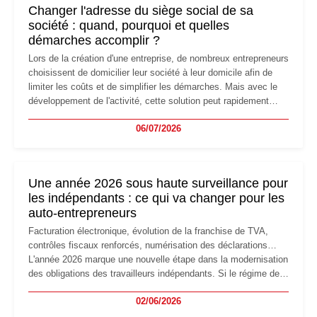
Changer l'adresse du siège social de sa
société : quand, pourquoi et quelles
démarches accomplir ?
Lors de la création d'une entreprise, de nombreux entrepreneurs
choisissent de domicilier leur société à leur domicile afin de
limiter les coûts et de simplifier les démarches. Mais avec le
développement de l'activité, cette solution peut rapidement
devenir inadaptée. Déménagement dans des locaux
06/07/2026
professionnels, recrutement, image de marque… Le
changement d'adresse du siège social répond souvent à une
nouvelle étape de la vie de l'entreprise et implique plusieurs
formalités obligatoires.
Une année 2026 sous haute surveillance pour
les indépendants : ce qui va changer pour les
auto-entrepreneurs
Facturation électronique, évolution de la franchise de TVA,
contrôles fiscaux renforcés, numérisation des déclarations…
L'année 2026 marque une nouvelle étape dans la modernisation
des obligations des travailleurs indépendants. Si le régime de
la micro-entreprise conserve sa simplicité et son attractivité,
02/06/2026
les auto-entrepreneurs devront s'adapter à un environnement
réglementaire plus exigeant. Décryptage des principaux