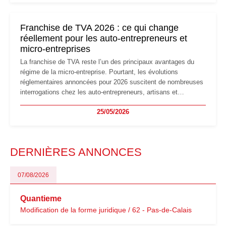
changements et des précautions à prendre pour éviter les
mauvaises surprises.
Franchise de TVA 2026 : ce qui change
réellement pour les auto-entrepreneurs et
micro-entreprises
La franchise de TVA reste l’un des principaux avantages du
régime de la micro-entreprise. Pourtant, les évolutions
réglementaires annoncées pour 2026 suscitent de nombreuses
interrogations chez les auto-entrepreneurs, artisans et
freelances. Seuils de chiffre d’affaires, obligations déclaratives,
25/05/2026
facturation ou risque de bascule vers la TVA : les règles
évoluent dans un contexte de contrôle renforcé et de
modernisation fiscale qui oblige les indépendants à rester
particulièrement vigilants.
DERNIÈRES ANNONCES
07/08/2026
Quantieme
Modification de la forme juridique / 62 - Pas-de-Calais