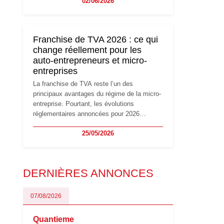
02/06/2026
travailleurs indépendants. Si le régime de la
micro-entreprise conserve sa simplicité et
son attractivité, les auto-entrepreneurs
devront s'adapter à un environnement
Franchise de TVA 2026 : ce qui
réglementaire plus exigeant. Décryptage des
change réellement pour les
principaux changements et des précautions
auto-entrepreneurs et micro-
à prendre pour éviter les mauvaises
entreprises
surprises.
La franchise de TVA reste l’un des
principaux avantages du régime de la micro-
entreprise. Pourtant, les évolutions
réglementaires annoncées pour 2026
suscitent de nombreuses interrogations chez
25/05/2026
les auto-entrepreneurs, artisans et
freelances. Seuils de chiffre d’affaires,
obligations déclaratives, facturation ou
risque de bascule vers la TVA : les règles
DERNIÈRES ANNONCES
évoluent dans un contexte de contrôle
renforcé et de modernisation fiscale qui
oblige les indépendants à rester
07/08/2026
particulièrement vigilants.
Quantieme