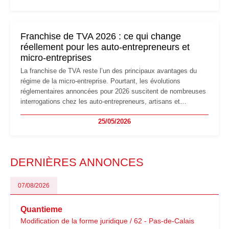
réglementaire plus exigeant. Décryptage des principaux
changements et des précautions à prendre pour éviter les
mauvaises surprises.
Franchise de TVA 2026 : ce qui change
réellement pour les auto-entrepreneurs et
micro-entreprises
La franchise de TVA reste l’un des principaux avantages du
régime de la micro-entreprise. Pourtant, les évolutions
réglementaires annoncées pour 2026 suscitent de nombreuses
interrogations chez les auto-entrepreneurs, artisans et
freelances. Seuils de chiffre d’affaires, obligations déclaratives,
25/05/2026
facturation ou risque de bascule vers la TVA : les règles
évoluent dans un contexte de contrôle renforcé et de
modernisation fiscale qui oblige les indépendants à rester
particulièrement vigilants.
DERNIÈRES ANNONCES
07/08/2026
Quantieme
Modification de la forme juridique / 62 - Pas-de-Calais