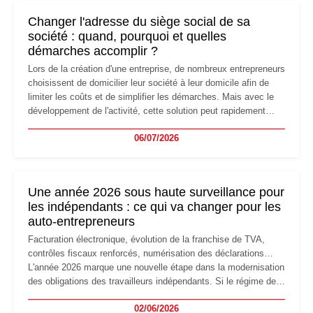
Changer l'adresse du siège social de sa
société : quand, pourquoi et quelles
démarches accomplir ?
Lors de la création d'une entreprise, de nombreux entrepreneurs
choisissent de domicilier leur société à leur domicile afin de
limiter les coûts et de simplifier les démarches. Mais avec le
développement de l'activité, cette solution peut rapidement
devenir inadaptée. Déménagement dans des locaux
06/07/2026
professionnels, recrutement, image de marque… Le
changement d'adresse du siège social répond souvent à une
nouvelle étape de la vie de l'entreprise et implique plusieurs
formalités obligatoires.
Une année 2026 sous haute surveillance pour
les indépendants : ce qui va changer pour les
auto-entrepreneurs
Facturation électronique, évolution de la franchise de TVA,
contrôles fiscaux renforcés, numérisation des déclarations…
L'année 2026 marque une nouvelle étape dans la modernisation
des obligations des travailleurs indépendants. Si le régime de
la micro-entreprise conserve sa simplicité et son attractivité,
02/06/2026
les auto-entrepreneurs devront s'adapter à un environnement