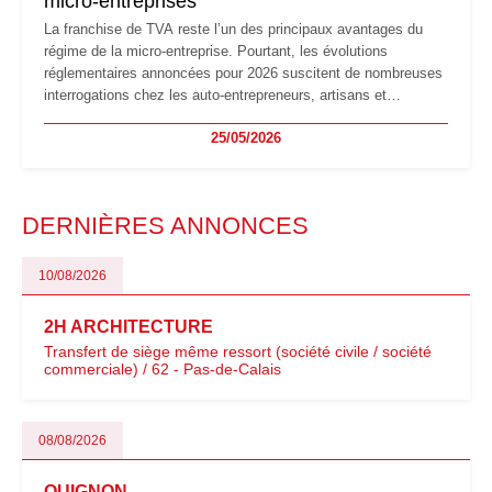
micro-entreprises
La franchise de TVA reste l’un des principaux avantages du
régime de la micro-entreprise. Pourtant, les évolutions
réglementaires annoncées pour 2026 suscitent de nombreuses
interrogations chez les auto-entrepreneurs, artisans et
freelances. Seuils de chiffre d’affaires, obligations déclaratives,
25/05/2026
facturation ou risque de bascule vers la TVA : les règles
évoluent dans un contexte de contrôle renforcé et de
modernisation fiscale qui oblige les indépendants à rester
particulièrement vigilants.
DERNIÈRES ANNONCES
10/08/2026
2H ARCHITECTURE
Transfert de siège même ressort (société civile / société
commerciale) / 62 - Pas-de-Calais
08/08/2026
QUIGNON