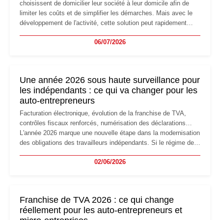
choisissent de domicilier leur société à leur domicile afin de
limiter les coûts et de simplifier les démarches. Mais avec le
développement de l'activité, cette solution peut rapidement
devenir inadaptée. Déménagement dans des locaux
06/07/2026
professionnels, recrutement, image de marque… Le
changement d'adresse du siège social répond souvent à une
nouvelle étape de la vie de l'entreprise et implique plusieurs
formalités obligatoires.
Une année 2026 sous haute surveillance pour
les indépendants : ce qui va changer pour les
auto-entrepreneurs
Facturation électronique, évolution de la franchise de TVA,
contrôles fiscaux renforcés, numérisation des déclarations…
L'année 2026 marque une nouvelle étape dans la modernisation
des obligations des travailleurs indépendants. Si le régime de
la micro-entreprise conserve sa simplicité et son attractivité,
02/06/2026
les auto-entrepreneurs devront s'adapter à un environnement
réglementaire plus exigeant. Décryptage des principaux
changements et des précautions à prendre pour éviter les
mauvaises surprises.
Franchise de TVA 2026 : ce qui change
réellement pour les auto-entrepreneurs et