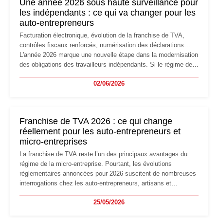
Une année 2026 sous haute surveillance pour
les indépendants : ce qui va changer pour les
auto-entrepreneurs
Facturation électronique, évolution de la franchise de TVA,
contrôles fiscaux renforcés, numérisation des déclarations…
L'année 2026 marque une nouvelle étape dans la modernisation
des obligations des travailleurs indépendants. Si le régime de
la micro-entreprise conserve sa simplicité et son attractivité,
02/06/2026
les auto-entrepreneurs devront s'adapter à un environnement
réglementaire plus exigeant. Décryptage des principaux
changements et des précautions à prendre pour éviter les
mauvaises surprises.
Franchise de TVA 2026 : ce qui change
réellement pour les auto-entrepreneurs et
micro-entreprises
La franchise de TVA reste l’un des principaux avantages du
régime de la micro-entreprise. Pourtant, les évolutions
réglementaires annoncées pour 2026 suscitent de nombreuses
interrogations chez les auto-entrepreneurs, artisans et
freelances. Seuils de chiffre d’affaires, obligations déclaratives,
25/05/2026
facturation ou risque de bascule vers la TVA : les règles
évoluent dans un contexte de contrôle renforcé et de