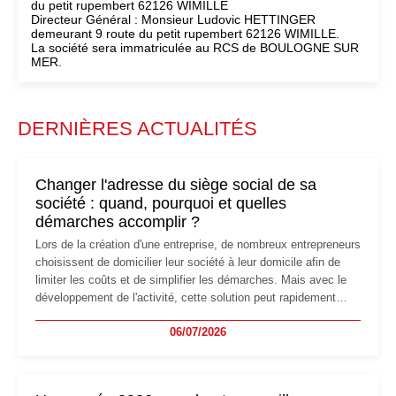
du petit rupembert 62126 WIMILLE
Directeur Général : Monsieur Ludovic HETTINGER
demeurant 9 route du petit rupembert 62126 WIMILLE.
La société sera immatriculée au RCS de BOULOGNE SUR
MER.
DERNIÈRES ACTUALITÉS
Changer l'adresse du siège social de sa
société : quand, pourquoi et quelles
démarches accomplir ?
Lors de la création d'une entreprise, de nombreux entrepreneurs
choisissent de domicilier leur société à leur domicile afin de
limiter les coûts et de simplifier les démarches. Mais avec le
développement de l'activité, cette solution peut rapidement
devenir inadaptée. Déménagement dans des locaux
06/07/2026
professionnels, recrutement, image de marque… Le
changement d'adresse du siège social répond souvent à une
nouvelle étape de la vie de l'entreprise et implique plusieurs
formalités obligatoires.