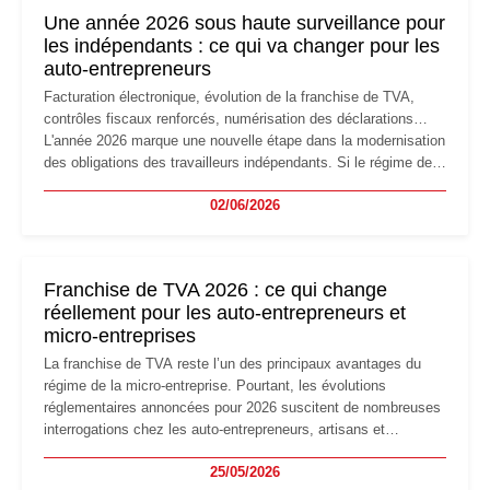
formalités obligatoires.
Une année 2026 sous haute surveillance pour
les indépendants : ce qui va changer pour les
auto-entrepreneurs
Facturation électronique, évolution de la franchise de TVA,
contrôles fiscaux renforcés, numérisation des déclarations…
L'année 2026 marque une nouvelle étape dans la modernisation
des obligations des travailleurs indépendants. Si le régime de
la micro-entreprise conserve sa simplicité et son attractivité,
02/06/2026
les auto-entrepreneurs devront s'adapter à un environnement
réglementaire plus exigeant. Décryptage des principaux
changements et des précautions à prendre pour éviter les
mauvaises surprises.
Franchise de TVA 2026 : ce qui change
réellement pour les auto-entrepreneurs et
micro-entreprises
La franchise de TVA reste l’un des principaux avantages du
régime de la micro-entreprise. Pourtant, les évolutions
réglementaires annoncées pour 2026 suscitent de nombreuses
interrogations chez les auto-entrepreneurs, artisans et
freelances. Seuils de chiffre d’affaires, obligations déclaratives,
25/05/2026
facturation ou risque de bascule vers la TVA : les règles