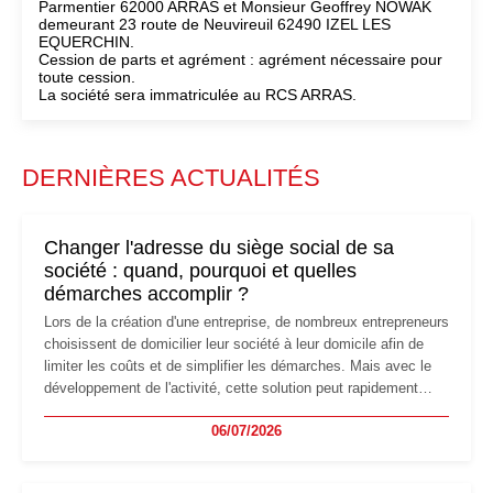
Parmentier 62000 ARRAS et Monsieur Geoffrey NOWAK
demeurant 23 route de Neuvireuil 62490 IZEL LES
EQUERCHIN.
Cession de parts et agrément : agrément nécessaire pour
toute cession.
La société sera immatriculée au RCS ARRAS.
DERNIÈRES ACTUALITÉS
Changer l'adresse du siège social de sa
société : quand, pourquoi et quelles
démarches accomplir ?
Lors de la création d'une entreprise, de nombreux entrepreneurs
choisissent de domicilier leur société à leur domicile afin de
limiter les coûts et de simplifier les démarches. Mais avec le
développement de l'activité, cette solution peut rapidement
devenir inadaptée. Déménagement dans des locaux
06/07/2026
professionnels, recrutement, image de marque… Le
changement d'adresse du siège social répond souvent à une
nouvelle étape de la vie de l'entreprise et implique plusieurs