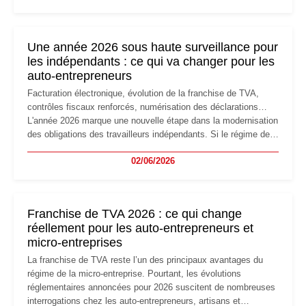
changement d'adresse du siège social répond souvent à une
nouvelle étape de la vie de l'entreprise et implique plusieurs
formalités obligatoires.
Une année 2026 sous haute surveillance pour
les indépendants : ce qui va changer pour les
auto-entrepreneurs
Facturation électronique, évolution de la franchise de TVA,
contrôles fiscaux renforcés, numérisation des déclarations…
L'année 2026 marque une nouvelle étape dans la modernisation
des obligations des travailleurs indépendants. Si le régime de
la micro-entreprise conserve sa simplicité et son attractivité,
02/06/2026
les auto-entrepreneurs devront s'adapter à un environnement
réglementaire plus exigeant. Décryptage des principaux
changements et des précautions à prendre pour éviter les
mauvaises surprises.
Franchise de TVA 2026 : ce qui change
réellement pour les auto-entrepreneurs et
micro-entreprises
La franchise de TVA reste l’un des principaux avantages du
régime de la micro-entreprise. Pourtant, les évolutions
réglementaires annoncées pour 2026 suscitent de nombreuses
interrogations chez les auto-entrepreneurs, artisans et