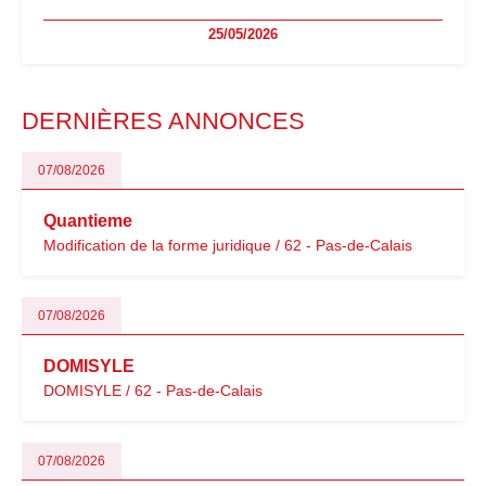
freelances. Seuils de chiffre d’affaires, obligations déclaratives,
25/05/2026
facturation ou risque de bascule vers la TVA : les règles
évoluent dans un contexte de contrôle renforcé et de
modernisation fiscale qui oblige les indépendants à rester
particulièrement vigilants.
DERNIÈRES ANNONCES
07/08/2026
Quantieme
Modification de la forme juridique / 62 - Pas-de-Calais
07/08/2026
DOMISYLE
DOMISYLE / 62 - Pas-de-Calais
07/08/2026