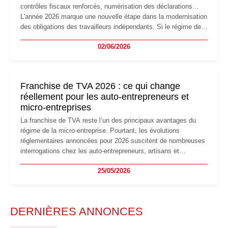
contrôles fiscaux renforcés, numérisation des déclarations…
L'année 2026 marque une nouvelle étape dans la modernisation
des obligations des travailleurs indépendants. Si le régime de
la micro-entreprise conserve sa simplicité et son attractivité,
02/06/2026
les auto-entrepreneurs devront s'adapter à un environnement
réglementaire plus exigeant. Décryptage des principaux
changements et des précautions à prendre pour éviter les
mauvaises surprises.
Franchise de TVA 2026 : ce qui change
réellement pour les auto-entrepreneurs et
micro-entreprises
La franchise de TVA reste l’un des principaux avantages du
régime de la micro-entreprise. Pourtant, les évolutions
réglementaires annoncées pour 2026 suscitent de nombreuses
interrogations chez les auto-entrepreneurs, artisans et
freelances. Seuils de chiffre d’affaires, obligations déclaratives,
25/05/2026
facturation ou risque de bascule vers la TVA : les règles
évoluent dans un contexte de contrôle renforcé et de
modernisation fiscale qui oblige les indépendants à rester
particulièrement vigilants.
DERNIÈRES ANNONCES