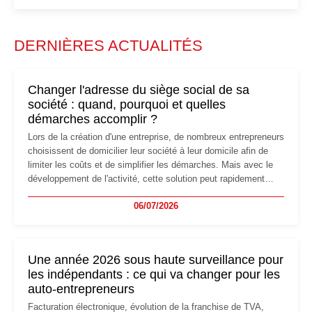
DERNIÈRES ACTUALITÉS
Changer l'adresse du siège social de sa
société : quand, pourquoi et quelles
démarches accomplir ?
Lors de la création d'une entreprise, de nombreux entrepreneurs
choisissent de domicilier leur société à leur domicile afin de
limiter les coûts et de simplifier les démarches. Mais avec le
développement de l'activité, cette solution peut rapidement
devenir inadaptée. Déménagement dans des locaux
06/07/2026
professionnels, recrutement, image de marque… Le
changement d'adresse du siège social répond souvent à une
nouvelle étape de la vie de l'entreprise et implique plusieurs
formalités obligatoires.
Une année 2026 sous haute surveillance pour
les indépendants : ce qui va changer pour les
auto-entrepreneurs
Facturation électronique, évolution de la franchise de TVA,