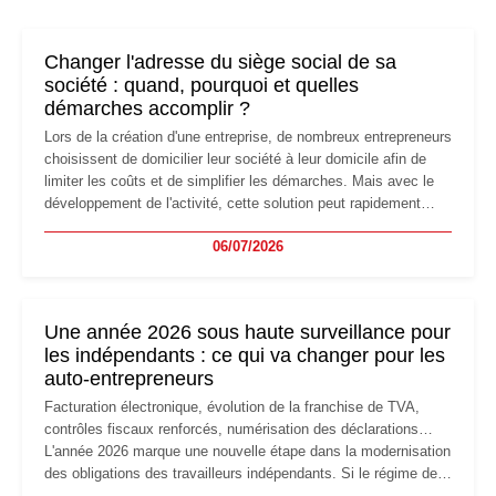
Changer l'adresse du siège social de sa
société : quand, pourquoi et quelles
démarches accomplir ?
Lors de la création d'une entreprise, de nombreux entrepreneurs
choisissent de domicilier leur société à leur domicile afin de
limiter les coûts et de simplifier les démarches. Mais avec le
développement de l'activité, cette solution peut rapidement
devenir inadaptée. Déménagement dans des locaux
06/07/2026
professionnels, recrutement, image de marque… Le
changement d'adresse du siège social répond souvent à une
nouvelle étape de la vie de l'entreprise et implique plusieurs
formalités obligatoires.
Une année 2026 sous haute surveillance pour
les indépendants : ce qui va changer pour les
auto-entrepreneurs
Facturation électronique, évolution de la franchise de TVA,
contrôles fiscaux renforcés, numérisation des déclarations…
L'année 2026 marque une nouvelle étape dans la modernisation
des obligations des travailleurs indépendants. Si le régime de
la micro-entreprise conserve sa simplicité et son attractivité,