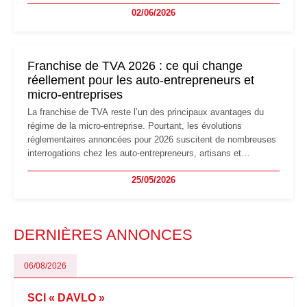
02/06/2026
les auto-entrepreneurs devront s'adapter à un environnement
réglementaire plus exigeant. Décryptage des principaux
changements et des précautions à prendre pour éviter les
mauvaises surprises.
Franchise de TVA 2026 : ce qui change
réellement pour les auto-entrepreneurs et
micro-entreprises
La franchise de TVA reste l’un des principaux avantages du
régime de la micro-entreprise. Pourtant, les évolutions
réglementaires annoncées pour 2026 suscitent de nombreuses
interrogations chez les auto-entrepreneurs, artisans et
freelances. Seuils de chiffre d’affaires, obligations déclaratives,
25/05/2026
facturation ou risque de bascule vers la TVA : les règles
évoluent dans un contexte de contrôle renforcé et de
modernisation fiscale qui oblige les indépendants à rester
particulièrement vigilants.
DERNIÈRES ANNONCES
06/08/2026
SCI « DAVLO »