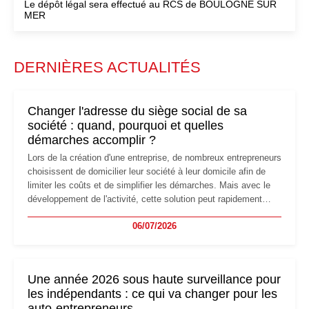
Le dépôt légal sera effectué au RCS de BOULOGNE SUR
MER
DERNIÈRES ACTUALITÉS
Changer l'adresse du siège social de sa
société : quand, pourquoi et quelles
démarches accomplir ?
Lors de la création d'une entreprise, de nombreux entrepreneurs
choisissent de domicilier leur société à leur domicile afin de
limiter les coûts et de simplifier les démarches. Mais avec le
développement de l'activité, cette solution peut rapidement
devenir inadaptée. Déménagement dans des locaux
06/07/2026
professionnels, recrutement, image de marque… Le
changement d'adresse du siège social répond souvent à une
nouvelle étape de la vie de l'entreprise et implique plusieurs
formalités obligatoires.
Une année 2026 sous haute surveillance pour
les indépendants : ce qui va changer pour les
auto-entrepreneurs