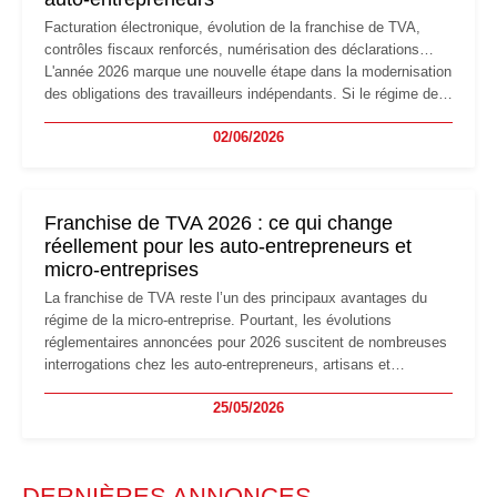
Facturation électronique, évolution de la franchise de TVA,
contrôles fiscaux renforcés, numérisation des déclarations…
L'année 2026 marque une nouvelle étape dans la modernisation
des obligations des travailleurs indépendants. Si le régime de
la micro-entreprise conserve sa simplicité et son attractivité,
02/06/2026
les auto-entrepreneurs devront s'adapter à un environnement
réglementaire plus exigeant. Décryptage des principaux
changements et des précautions à prendre pour éviter les
mauvaises surprises.
Franchise de TVA 2026 : ce qui change
réellement pour les auto-entrepreneurs et
micro-entreprises
La franchise de TVA reste l’un des principaux avantages du
régime de la micro-entreprise. Pourtant, les évolutions
réglementaires annoncées pour 2026 suscitent de nombreuses
interrogations chez les auto-entrepreneurs, artisans et
freelances. Seuils de chiffre d’affaires, obligations déclaratives,
25/05/2026
facturation ou risque de bascule vers la TVA : les règles
évoluent dans un contexte de contrôle renforcé et de
modernisation fiscale qui oblige les indépendants à rester
particulièrement vigilants.
DERNIÈRES ANNONCES