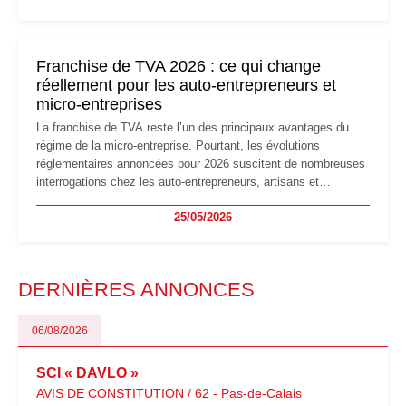
réglementaire plus exigeant. Décryptage des principaux
changements et des précautions à prendre pour éviter les
mauvaises surprises.
Franchise de TVA 2026 : ce qui change
réellement pour les auto-entrepreneurs et
micro-entreprises
La franchise de TVA reste l’un des principaux avantages du
régime de la micro-entreprise. Pourtant, les évolutions
réglementaires annoncées pour 2026 suscitent de nombreuses
interrogations chez les auto-entrepreneurs, artisans et
freelances. Seuils de chiffre d’affaires, obligations déclaratives,
25/05/2026
facturation ou risque de bascule vers la TVA : les règles
évoluent dans un contexte de contrôle renforcé et de
modernisation fiscale qui oblige les indépendants à rester
particulièrement vigilants.
DERNIÈRES ANNONCES
06/08/2026
SCI « DAVLO »
AVIS DE CONSTITUTION / 62 - Pas-de-Calais