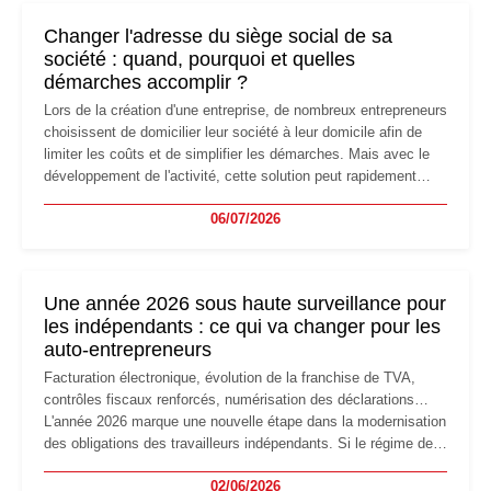
Changer l'adresse du siège social de sa
société : quand, pourquoi et quelles
démarches accomplir ?
Lors de la création d'une entreprise, de nombreux entrepreneurs
choisissent de domicilier leur société à leur domicile afin de
limiter les coûts et de simplifier les démarches. Mais avec le
développement de l'activité, cette solution peut rapidement
devenir inadaptée. Déménagement dans des locaux
06/07/2026
professionnels, recrutement, image de marque… Le
changement d'adresse du siège social répond souvent à une
nouvelle étape de la vie de l'entreprise et implique plusieurs
formalités obligatoires.
Une année 2026 sous haute surveillance pour
les indépendants : ce qui va changer pour les
auto-entrepreneurs
Facturation électronique, évolution de la franchise de TVA,
contrôles fiscaux renforcés, numérisation des déclarations…
L'année 2026 marque une nouvelle étape dans la modernisation
des obligations des travailleurs indépendants. Si le régime de
la micro-entreprise conserve sa simplicité et son attractivité,
02/06/2026
les auto-entrepreneurs devront s'adapter à un environnement