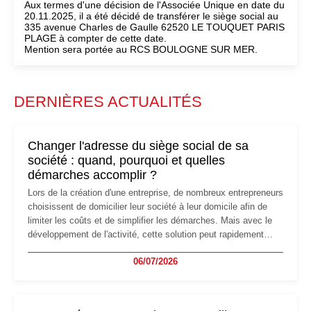
Aux termes d'une décision de l'Associée Unique en date du
20.11.2025, il a été décidé de transférer le siège social au
335 avenue Charles de Gaulle 62520 LE TOUQUET PARIS
PLAGE à compter de cette date.
Mention sera portée au RCS BOULOGNE SUR MER.
DERNIÈRES ACTUALITÉS
Changer l'adresse du siège social de sa
société : quand, pourquoi et quelles
démarches accomplir ?
Lors de la création d'une entreprise, de nombreux entrepreneurs
choisissent de domicilier leur société à leur domicile afin de
limiter les coûts et de simplifier les démarches. Mais avec le
développement de l'activité, cette solution peut rapidement
devenir inadaptée. Déménagement dans des locaux
06/07/2026
professionnels, recrutement, image de marque… Le
changement d'adresse du siège social répond souvent à une
nouvelle étape de la vie de l'entreprise et implique plusieurs
formalités obligatoires.