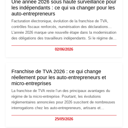
Une année 2026 sous haute surveillance pour
les indépendants : ce qui va changer pour les
auto-entrepreneurs
Facturation électronique, évolution de la franchise de TVA,
contrôles fiscaux renforcés, numérisation des déclarations…
L'année 2026 marque une nouvelle étape dans la modernisation
des obligations des travailleurs indépendants. Si le régime de
la micro-entreprise conserve sa simplicité et son attractivité,
02/06/2026
les auto-entrepreneurs devront s'adapter à un environnement
réglementaire plus exigeant. Décryptage des principaux
changements et des précautions à prendre pour éviter les
mauvaises surprises.
Franchise de TVA 2026 : ce qui change
réellement pour les auto-entrepreneurs et
micro-entreprises
La franchise de TVA reste l’un des principaux avantages du
régime de la micro-entreprise. Pourtant, les évolutions
réglementaires annoncées pour 2026 suscitent de nombreuses
interrogations chez les auto-entrepreneurs, artisans et
freelances. Seuils de chiffre d’affaires, obligations déclaratives,
25/05/2026
facturation ou risque de bascule vers la TVA : les règles
évoluent dans un contexte de contrôle renforcé et de