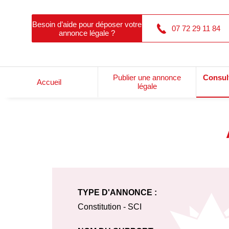
Besoin d’aide pour déposer votre
07 72 29 11 84
annonce légale ?
Publier une annonce
Consul
Accueil
légale
TYPE D'ANNONCE :
Constitution - SCI