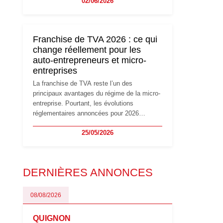
02/06/2026
travailleurs indépendants. Si le régime de la
micro-entreprise conserve sa simplicité et
son attractivité, les auto-entrepreneurs
devront s'adapter à un environnement
Franchise de TVA 2026 : ce qui
réglementaire plus exigeant. Décryptage des
change réellement pour les
principaux changements et des précautions
auto-entrepreneurs et micro-
à prendre pour éviter les mauvaises
entreprises
surprises.
La franchise de TVA reste l’un des
principaux avantages du régime de la micro-
entreprise. Pourtant, les évolutions
réglementaires annoncées pour 2026
suscitent de nombreuses interrogations chez
25/05/2026
les auto-entrepreneurs, artisans et
freelances. Seuils de chiffre d’affaires,
obligations déclaratives, facturation ou
risque de bascule vers la TVA : les règles
DERNIÈRES ANNONCES
évoluent dans un contexte de contrôle
renforcé et de modernisation fiscale qui
oblige les indépendants à rester
08/08/2026
particulièrement vigilants.
QUIGNON