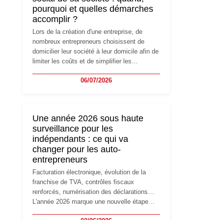
pourquoi et quelles démarches
accomplir ?
Lors de la création d'une entreprise, de
nombreux entrepreneurs choisissent de
domicilier leur société à leur domicile afin de
limiter les coûts et de simplifier les
démarches. Mais avec le développement de
06/07/2026
l'activité, cette solution peut rapidement
devenir inadaptée. Déménagement dans des
locaux professionnels, recrutement, image
de marque… Le changement d'adresse du
Une année 2026 sous haute
siège social répond souvent à une nouvelle
surveillance pour les
étape de la vie de l'entreprise et implique
indépendants : ce qui va
plusieurs formalités obligatoires.
changer pour les auto-
entrepreneurs
Facturation électronique, évolution de la
franchise de TVA, contrôles fiscaux
renforcés, numérisation des déclarations…
L'année 2026 marque une nouvelle étape
dans la modernisation des obligations des