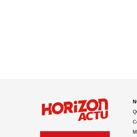
N
Q
C
M