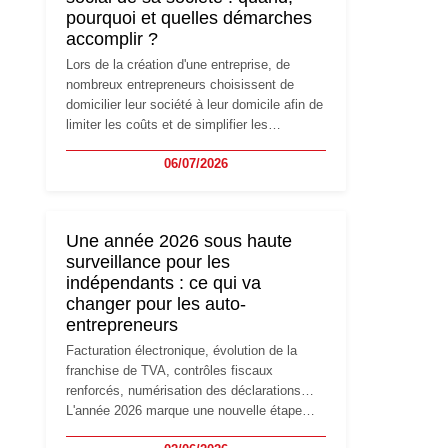
pourquoi et quelles démarches
accomplir ?
Lors de la création d'une entreprise, de
nombreux entrepreneurs choisissent de
domicilier leur société à leur domicile afin de
limiter les coûts et de simplifier les
démarches. Mais avec le développement de
06/07/2026
l'activité, cette solution peut rapidement
devenir inadaptée. Déménagement dans des
locaux professionnels, recrutement, image
de marque… Le changement d'adresse du
Une année 2026 sous haute
siège social répond souvent à une nouvelle
surveillance pour les
étape de la vie de l'entreprise et implique
indépendants : ce qui va
plusieurs formalités obligatoires.
changer pour les auto-
entrepreneurs
Facturation électronique, évolution de la
franchise de TVA, contrôles fiscaux
renforcés, numérisation des déclarations…
L'année 2026 marque une nouvelle étape
dans la modernisation des obligations des