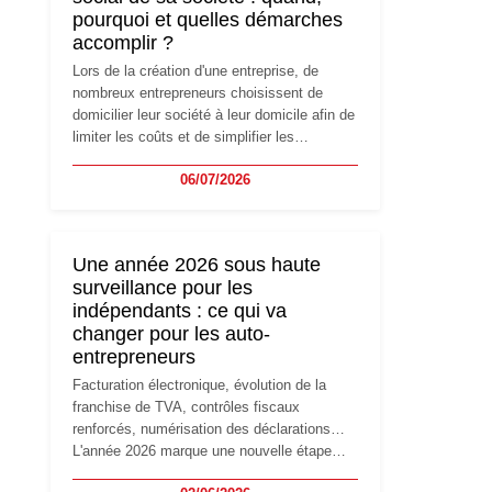
pourquoi et quelles démarches
accomplir ?
Lors de la création d'une entreprise, de
nombreux entrepreneurs choisissent de
domicilier leur société à leur domicile afin de
limiter les coûts et de simplifier les
démarches. Mais avec le développement de
06/07/2026
l'activité, cette solution peut rapidement
devenir inadaptée. Déménagement dans des
locaux professionnels, recrutement, image
de marque… Le changement d'adresse du
Une année 2026 sous haute
siège social répond souvent à une nouvelle
surveillance pour les
étape de la vie de l'entreprise et implique
indépendants : ce qui va
plusieurs formalités obligatoires.
changer pour les auto-
entrepreneurs
Facturation électronique, évolution de la
franchise de TVA, contrôles fiscaux
renforcés, numérisation des déclarations…
L'année 2026 marque une nouvelle étape
dans la modernisation des obligations des