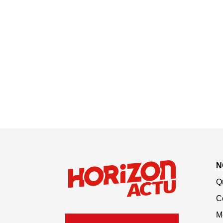
N
Q
C
M