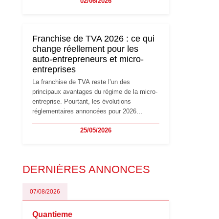
02/06/2026
travailleurs indépendants. Si le régime de la
micro-entreprise conserve sa simplicité et
son attractivité, les auto-entrepreneurs
devront s'adapter à un environnement
Franchise de TVA 2026 : ce qui
réglementaire plus exigeant. Décryptage des
change réellement pour les
principaux changements et des précautions
auto-entrepreneurs et micro-
à prendre pour éviter les mauvaises
entreprises
surprises.
La franchise de TVA reste l’un des
principaux avantages du régime de la micro-
entreprise. Pourtant, les évolutions
réglementaires annoncées pour 2026
suscitent de nombreuses interrogations chez
25/05/2026
les auto-entrepreneurs, artisans et
freelances. Seuils de chiffre d’affaires,
obligations déclaratives, facturation ou
risque de bascule vers la TVA : les règles
DERNIÈRES ANNONCES
évoluent dans un contexte de contrôle
renforcé et de modernisation fiscale qui
oblige les indépendants à rester
07/08/2026
particulièrement vigilants.
Quantieme