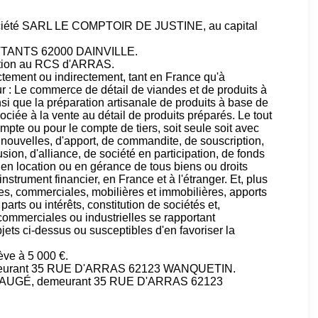
 société SARL LE COMPTOIR DE JUSTINE, au capital
TANTS 62000 DAINVILLE.
lation au RCS d'ARRAS.
ectement ou indirectement, tant en France qu'à
eur : Le commerce de détail de viandes et de produits à
i que la préparation artisanale de produits à base de
ociée à la vente au détail de produits préparés. Le tout
pte ou pour le compte de tiers, soit seule soit avec
s nouvelles, d'apport, de commandite, de souscription,
usion, d'alliance, de société en participation, de fonds
 en location ou en gérance de tous biens ou droits
instrument financier, en France et à l'étranger. Et, plus
es, commerciales, mobilières et immobilières, apports
 parts ou intérêts, constitution de sociétés et,
commerciales ou industrielles se rapportant
jets ci-dessus ou susceptibles d'en favoriser la
ève à 5 000 €.
emeurant 35 RUE D'ARRAS 62123 WANQUETIN.
 GAUGÉ, demeurant 35 RUE D'ARRAS 62123