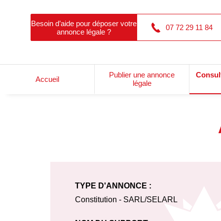
Besoin d’aide pour déposer votre
07 72 29 11 84
annonce légale ?
Publier une annonce
Consul
Accueil
légale
TYPE D'ANNONCE :
Constitution - SARL/SELARL