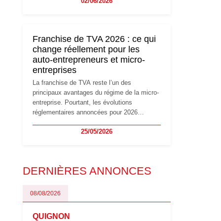
02/06/2026
travailleurs indépendants. Si le régime de la
micro-entreprise conserve sa simplicité et
son attractivité, les auto-entrepreneurs
devront s'adapter à un environnement
Franchise de TVA 2026 : ce qui
réglementaire plus exigeant. Décryptage des
change réellement pour les
principaux changements et des précautions
auto-entrepreneurs et micro-
à prendre pour éviter les mauvaises
entreprises
surprises.
La franchise de TVA reste l’un des
principaux avantages du régime de la micro-
entreprise. Pourtant, les évolutions
réglementaires annoncées pour 2026
suscitent de nombreuses interrogations chez
25/05/2026
les auto-entrepreneurs, artisans et
freelances. Seuils de chiffre d’affaires,
obligations déclaratives, facturation ou
risque de bascule vers la TVA : les règles
DERNIÈRES ANNONCES
évoluent dans un contexte de contrôle
renforcé et de modernisation fiscale qui
oblige les indépendants à rester
08/08/2026
particulièrement vigilants.
QUIGNON