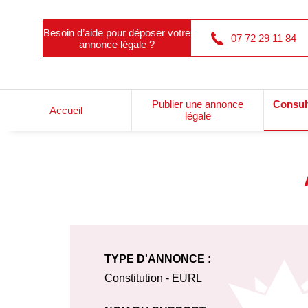
Besoin d’aide pour déposer votre
07 72 29 11 84
annonce légale ?
Publier une annonce
Consul
Accueil
légale
TYPE D'ANNONCE :
Constitution - EURL