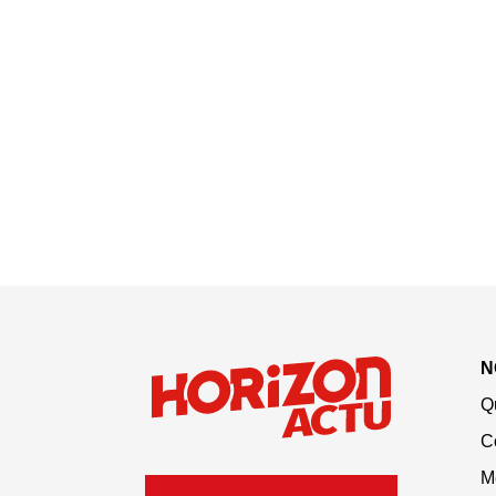
N
Q
C
M