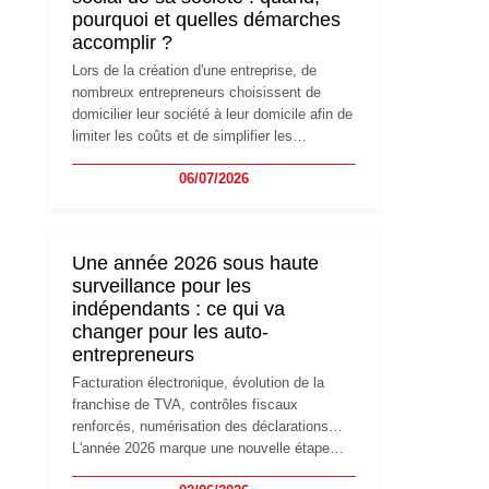
pourquoi et quelles démarches
accomplir ?
Lors de la création d'une entreprise, de
nombreux entrepreneurs choisissent de
domicilier leur société à leur domicile afin de
limiter les coûts et de simplifier les
démarches. Mais avec le développement de
06/07/2026
l'activité, cette solution peut rapidement
devenir inadaptée. Déménagement dans des
locaux professionnels, recrutement, image
de marque… Le changement d'adresse du
Une année 2026 sous haute
siège social répond souvent à une nouvelle
surveillance pour les
étape de la vie de l'entreprise et implique
indépendants : ce qui va
plusieurs formalités obligatoires.
changer pour les auto-
entrepreneurs
Facturation électronique, évolution de la
franchise de TVA, contrôles fiscaux
renforcés, numérisation des déclarations…
L'année 2026 marque une nouvelle étape
dans la modernisation des obligations des