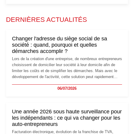
DERNIÈRES ACTUALITÉS
Changer l'adresse du siège social de sa
société : quand, pourquoi et quelles
démarches accomplir ?
Lors de la création d'une entreprise, de nombreux entrepreneurs
choisissent de domicilier leur société à leur domicile afin de
limiter les coûts et de simplifier les démarches. Mais avec le
développement de l'activité, cette solution peut rapidement
devenir inadaptée. Déménagement dans des locaux
06/07/2026
professionnels, recrutement, image de marque… Le
changement d'adresse du siège social répond souvent à une
nouvelle étape de la vie de l'entreprise et implique plusieurs
formalités obligatoires.
Une année 2026 sous haute surveillance pour
les indépendants : ce qui va changer pour les
auto-entrepreneurs
Facturation électronique, évolution de la franchise de TVA,