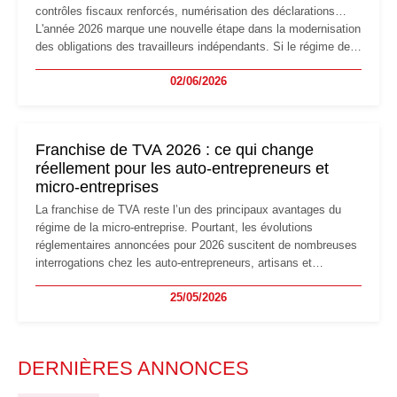
contrôles fiscaux renforcés, numérisation des déclarations…
L'année 2026 marque une nouvelle étape dans la modernisation
des obligations des travailleurs indépendants. Si le régime de
la micro-entreprise conserve sa simplicité et son attractivité,
02/06/2026
les auto-entrepreneurs devront s'adapter à un environnement
réglementaire plus exigeant. Décryptage des principaux
changements et des précautions à prendre pour éviter les
mauvaises surprises.
Franchise de TVA 2026 : ce qui change
réellement pour les auto-entrepreneurs et
micro-entreprises
La franchise de TVA reste l’un des principaux avantages du
régime de la micro-entreprise. Pourtant, les évolutions
réglementaires annoncées pour 2026 suscitent de nombreuses
interrogations chez les auto-entrepreneurs, artisans et
freelances. Seuils de chiffre d’affaires, obligations déclaratives,
25/05/2026
facturation ou risque de bascule vers la TVA : les règles
évoluent dans un contexte de contrôle renforcé et de
modernisation fiscale qui oblige les indépendants à rester
particulièrement vigilants.
DERNIÈRES ANNONCES