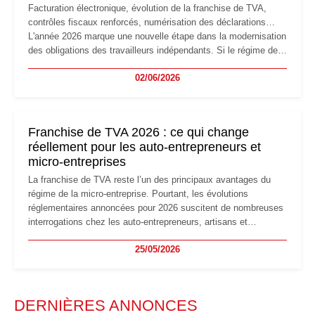
Facturation électronique, évolution de la franchise de TVA,
contrôles fiscaux renforcés, numérisation des déclarations…
L'année 2026 marque une nouvelle étape dans la modernisation
des obligations des travailleurs indépendants. Si le régime de
la micro-entreprise conserve sa simplicité et son attractivité,
02/06/2026
les auto-entrepreneurs devront s'adapter à un environnement
réglementaire plus exigeant. Décryptage des principaux
changements et des précautions à prendre pour éviter les
mauvaises surprises.
Franchise de TVA 2026 : ce qui change
réellement pour les auto-entrepreneurs et
micro-entreprises
La franchise de TVA reste l’un des principaux avantages du
régime de la micro-entreprise. Pourtant, les évolutions
réglementaires annoncées pour 2026 suscitent de nombreuses
interrogations chez les auto-entrepreneurs, artisans et
freelances. Seuils de chiffre d’affaires, obligations déclaratives,
25/05/2026
facturation ou risque de bascule vers la TVA : les règles
évoluent dans un contexte de contrôle renforcé et de
modernisation fiscale qui oblige les indépendants à rester
particulièrement vigilants.
DERNIÈRES ANNONCES