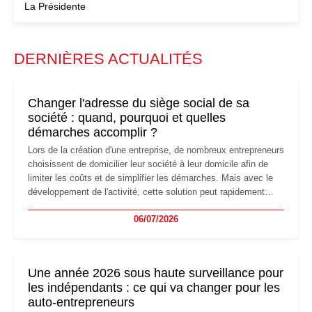
La Présidente
DERNIÈRES ACTUALITÉS
Changer l'adresse du siège social de sa
société : quand, pourquoi et quelles
démarches accomplir ?
Lors de la création d'une entreprise, de nombreux entrepreneurs
choisissent de domicilier leur société à leur domicile afin de
limiter les coûts et de simplifier les démarches. Mais avec le
développement de l'activité, cette solution peut rapidement
devenir inadaptée. Déménagement dans des locaux
06/07/2026
professionnels, recrutement, image de marque… Le
changement d'adresse du siège social répond souvent à une
nouvelle étape de la vie de l'entreprise et implique plusieurs
formalités obligatoires.
Une année 2026 sous haute surveillance pour
les indépendants : ce qui va changer pour les
auto-entrepreneurs