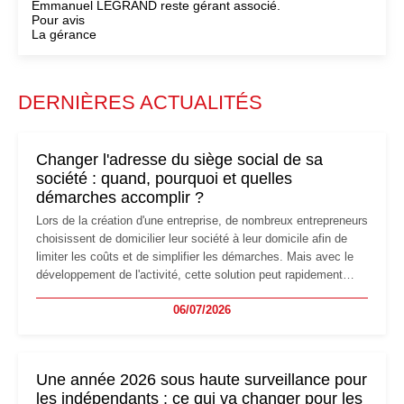
Emmanuel LEGRAND reste gérant associé.
Pour avis
La gérance
DERNIÈRES ACTUALITÉS
Changer l'adresse du siège social de sa
société : quand, pourquoi et quelles
démarches accomplir ?
Lors de la création d'une entreprise, de nombreux entrepreneurs
choisissent de domicilier leur société à leur domicile afin de
limiter les coûts et de simplifier les démarches. Mais avec le
développement de l'activité, cette solution peut rapidement
devenir inadaptée. Déménagement dans des locaux
06/07/2026
professionnels, recrutement, image de marque… Le
changement d'adresse du siège social répond souvent à une
nouvelle étape de la vie de l'entreprise et implique plusieurs
formalités obligatoires.
Une année 2026 sous haute surveillance pour
les indépendants : ce qui va changer pour les