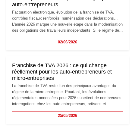
auto-entrepreneurs
Facturation électronique, évolution de la franchise de TVA,
contrôles fiscaux renforcés, numérisation des déclarations…
L'année 2026 marque une nouvelle étape dans la modernisation
des obligations des travailleurs indépendants. Si le régime de
la micro-entreprise conserve sa simplicité et son attractivité,
02/06/2026
les auto-entrepreneurs devront s'adapter à un environnement
réglementaire plus exigeant. Décryptage des principaux
changements et des précautions à prendre pour éviter les
mauvaises surprises.
Franchise de TVA 2026 : ce qui change
réellement pour les auto-entrepreneurs et
micro-entreprises
La franchise de TVA reste l’un des principaux avantages du
régime de la micro-entreprise. Pourtant, les évolutions
réglementaires annoncées pour 2026 suscitent de nombreuses
interrogations chez les auto-entrepreneurs, artisans et
freelances. Seuils de chiffre d’affaires, obligations déclaratives,
25/05/2026
facturation ou risque de bascule vers la TVA : les règles
évoluent dans un contexte de contrôle renforcé et de
modernisation fiscale qui oblige les indépendants à rester
particulièrement vigilants.