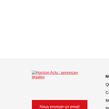
N
Q
C
M
Nous envoyer un email
Pl