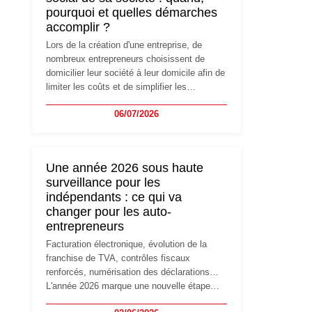
pourquoi et quelles démarches
accomplir ?
Lors de la création d'une entreprise, de
nombreux entrepreneurs choisissent de
domicilier leur société à leur domicile afin de
limiter les coûts et de simplifier les
démarches. Mais avec le développement de
06/07/2026
l'activité, cette solution peut rapidement
devenir inadaptée. Déménagement dans des
locaux professionnels, recrutement, image
de marque… Le changement d'adresse du
Une année 2026 sous haute
siège social répond souvent à une nouvelle
surveillance pour les
étape de la vie de l'entreprise et implique
indépendants : ce qui va
plusieurs formalités obligatoires.
changer pour les auto-
entrepreneurs
Facturation électronique, évolution de la
franchise de TVA, contrôles fiscaux
renforcés, numérisation des déclarations…
L'année 2026 marque une nouvelle étape
dans la modernisation des obligations des