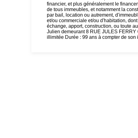
financier, et plus généralement le financeme
de tous immeubles, et notamment la construc
par bail, location ou autrement, d'immeubl
et/ou commerciale et/ou d'habitation, dont 
échange, apport, construction, ou toute a
Julien demeurant 8 RUE JULES FERRY
illimitée Durée : 99 ans à compter de s