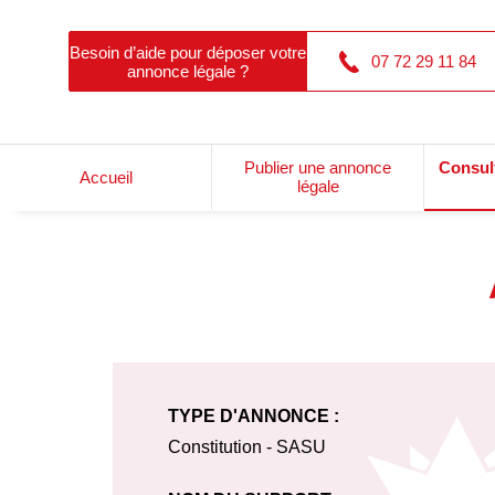
Besoin d’aide pour déposer votre
07 72 29 11 84
annonce légale ?
Publier une annonce
Consul
Accueil
légale
TYPE D'ANNONCE :
Constitution - SASU