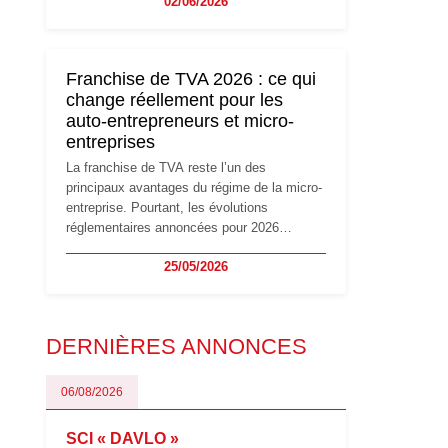
02/06/2026
travailleurs indépendants. Si le régime de la
micro-entreprise conserve sa simplicité et
son attractivité, les auto-entrepreneurs
devront s'adapter à un environnement
Franchise de TVA 2026 : ce qui
réglementaire plus exigeant. Décryptage des
change réellement pour les
principaux changements et des précautions
auto-entrepreneurs et micro-
à prendre pour éviter les mauvaises
entreprises
surprises.
La franchise de TVA reste l’un des
principaux avantages du régime de la micro-
entreprise. Pourtant, les évolutions
réglementaires annoncées pour 2026
suscitent de nombreuses interrogations chez
25/05/2026
les auto-entrepreneurs, artisans et
freelances. Seuils de chiffre d’affaires,
obligations déclaratives, facturation ou
risque de bascule vers la TVA : les règles
DERNIÈRES ANNONCES
évoluent dans un contexte de contrôle
renforcé et de modernisation fiscale qui
oblige les indépendants à rester
06/08/2026
particulièrement vigilants.
SCI « DAVLO »