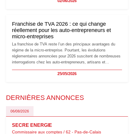
02/06/2026
les auto-entrepreneurs devront s'adapter à un environnement
réglementaire plus exigeant. Décryptage des principaux
changements et des précautions à prendre pour éviter les
mauvaises surprises.
Franchise de TVA 2026 : ce qui change
réellement pour les auto-entrepreneurs et
micro-entreprises
La franchise de TVA reste l’un des principaux avantages du
régime de la micro-entreprise. Pourtant, les évolutions
réglementaires annoncées pour 2026 suscitent de nombreuses
interrogations chez les auto-entrepreneurs, artisans et
freelances. Seuils de chiffre d’affaires, obligations déclaratives,
25/05/2026
facturation ou risque de bascule vers la TVA : les règles
évoluent dans un contexte de contrôle renforcé et de
modernisation fiscale qui oblige les indépendants à rester
particulièrement vigilants.
DERNIÈRES ANNONCES
06/08/2026
SECRE ENERGIE
Commissaire aux comptes / 62 - Pas-de-Calais