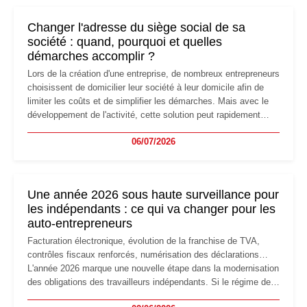
Changer l'adresse du siège social de sa
société : quand, pourquoi et quelles
démarches accomplir ?
Lors de la création d'une entreprise, de nombreux entrepreneurs
choisissent de domicilier leur société à leur domicile afin de
limiter les coûts et de simplifier les démarches. Mais avec le
développement de l'activité, cette solution peut rapidement
devenir inadaptée. Déménagement dans des locaux
06/07/2026
professionnels, recrutement, image de marque… Le
changement d'adresse du siège social répond souvent à une
nouvelle étape de la vie de l'entreprise et implique plusieurs
formalités obligatoires.
Une année 2026 sous haute surveillance pour
les indépendants : ce qui va changer pour les
auto-entrepreneurs
Facturation électronique, évolution de la franchise de TVA,
contrôles fiscaux renforcés, numérisation des déclarations…
L'année 2026 marque une nouvelle étape dans la modernisation
des obligations des travailleurs indépendants. Si le régime de
la micro-entreprise conserve sa simplicité et son attractivité,