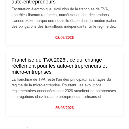
auto-entrepreneurs
Facturation électronique, évolution de la franchise de TVA,
contrôles fiscaux renforcés, numérisation des déclarations…
L'année 2026 marque une nouvelle étape dans la modernisation
des obligations des travailleurs indépendants. Si le régime de
la micro-entreprise conserve sa simplicité et son attractivité,
02/06/2026
les auto-entrepreneurs devront s'adapter à un environnement
réglementaire plus exigeant. Décryptage des principaux
changements et des précautions à prendre pour éviter les
mauvaises surprises.
Franchise de TVA 2026 : ce qui change
réellement pour les auto-entrepreneurs et
micro-entreprises
La franchise de TVA reste l’un des principaux avantages du
régime de la micro-entreprise. Pourtant, les évolutions
réglementaires annoncées pour 2026 suscitent de nombreuses
interrogations chez les auto-entrepreneurs, artisans et
freelances. Seuils de chiffre d’affaires, obligations déclaratives,
25/05/2026
facturation ou risque de bascule vers la TVA : les règles
évoluent dans un contexte de contrôle renforcé et de
modernisation fiscale qui oblige les indépendants à rester
particulièrement vigilants.