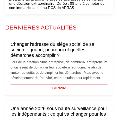
une décision extraordinaire. Durée : 99 ans à compter de
son immatriculation au RCS de ARRAS.
DERNIÈRES ACTUALITÉS
Changer l'adresse du siège social de sa
société : quand, pourquoi et quelles
démarches accomplir ?
Lors de la création d'une entreprise, de nombreux entrepreneurs
choisissent de domicilier leur société à leur domicile afin de
limiter les coûts et de simplifier les démarches. Mais avec le
développement de l'activité, cette solution peut rapidement
devenir inadaptée. Déménagement dans des locaux
06/07/2026
professionnels, recrutement, image de marque… Le
changement d'adresse du siège social répond souvent à une
nouvelle étape de la vie de l'entreprise et implique plusieurs
formalités obligatoires.
Une année 2026 sous haute surveillance pour
les indépendants : ce qui va changer pour les