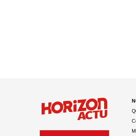
N
Q
C
M