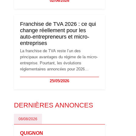
02/06/2026
travailleurs indépendants. Si le régime de la
micro-entreprise conserve sa simplicité et
son attractivité, les auto-entrepreneurs
devront s'adapter à un environnement
Franchise de TVA 2026 : ce qui
réglementaire plus exigeant. Décryptage des
change réellement pour les
principaux changements et des précautions
auto-entrepreneurs et micro-
à prendre pour éviter les mauvaises
entreprises
surprises.
La franchise de TVA reste l’un des
principaux avantages du régime de la micro-
entreprise. Pourtant, les évolutions
réglementaires annoncées pour 2026
suscitent de nombreuses interrogations chez
25/05/2026
les auto-entrepreneurs, artisans et
freelances. Seuils de chiffre d’affaires,
obligations déclaratives, facturation ou
risque de bascule vers la TVA : les règles
DERNIÈRES ANNONCES
évoluent dans un contexte de contrôle
renforcé et de modernisation fiscale qui
oblige les indépendants à rester
08/08/2026
particulièrement vigilants.
QUIGNON