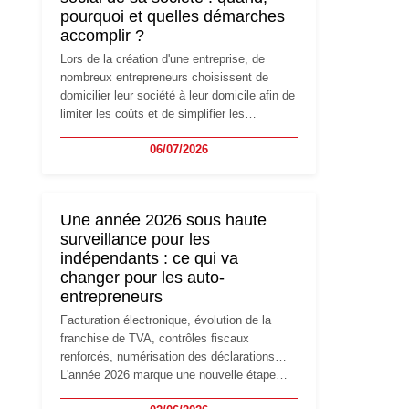
pourquoi et quelles démarches
accomplir ?
Lors de la création d'une entreprise, de
nombreux entrepreneurs choisissent de
domicilier leur société à leur domicile afin de
limiter les coûts et de simplifier les
démarches. Mais avec le développement de
06/07/2026
l'activité, cette solution peut rapidement
devenir inadaptée. Déménagement dans des
locaux professionnels, recrutement, image
de marque… Le changement d'adresse du
Une année 2026 sous haute
siège social répond souvent à une nouvelle
surveillance pour les
étape de la vie de l'entreprise et implique
indépendants : ce qui va
plusieurs formalités obligatoires.
changer pour les auto-
entrepreneurs
Facturation électronique, évolution de la
franchise de TVA, contrôles fiscaux
renforcés, numérisation des déclarations…
L'année 2026 marque une nouvelle étape
dans la modernisation des obligations des