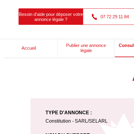
Besoin d’aide pour déposer votre
07 72 29 11 84
annonce légale ?
Publier une annonce
Consul
Accueil
légale
TYPE D'ANNONCE :
Constitution - SARL/SELARL