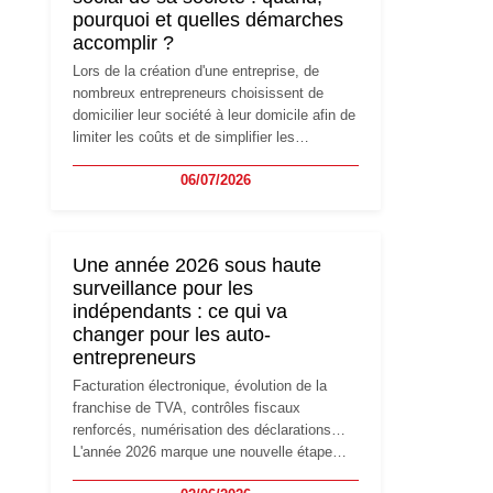
pourquoi et quelles démarches
accomplir ?
Lors de la création d'une entreprise, de
nombreux entrepreneurs choisissent de
domicilier leur société à leur domicile afin de
limiter les coûts et de simplifier les
démarches. Mais avec le développement de
06/07/2026
l'activité, cette solution peut rapidement
devenir inadaptée. Déménagement dans des
locaux professionnels, recrutement, image
de marque… Le changement d'adresse du
Une année 2026 sous haute
siège social répond souvent à une nouvelle
surveillance pour les
étape de la vie de l'entreprise et implique
indépendants : ce qui va
plusieurs formalités obligatoires.
changer pour les auto-
entrepreneurs
Facturation électronique, évolution de la
franchise de TVA, contrôles fiscaux
renforcés, numérisation des déclarations…
L'année 2026 marque une nouvelle étape
dans la modernisation des obligations des