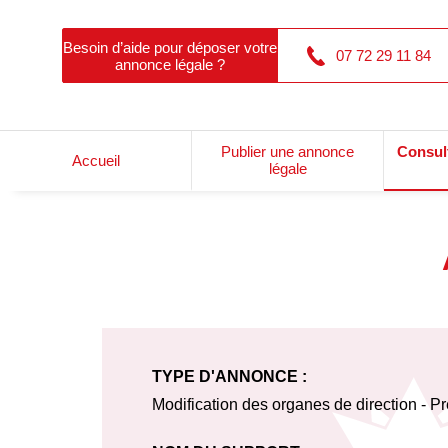
Besoin d’aide pour déposer votre
07 72 29 11 84
annonce légale ?
Publier une annonce
Consul
Accueil
légale
TYPE D'ANNONCE :
Modification des organes de direction - P