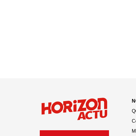
N
Q
C
M