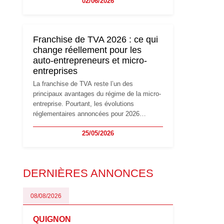
02/06/2026
travailleurs indépendants. Si le régime de la
micro-entreprise conserve sa simplicité et
son attractivité, les auto-entrepreneurs
devront s'adapter à un environnement
Franchise de TVA 2026 : ce qui
réglementaire plus exigeant. Décryptage des
change réellement pour les
principaux changements et des précautions
auto-entrepreneurs et micro-
à prendre pour éviter les mauvaises
entreprises
surprises.
La franchise de TVA reste l’un des
principaux avantages du régime de la micro-
entreprise. Pourtant, les évolutions
réglementaires annoncées pour 2026
suscitent de nombreuses interrogations chez
25/05/2026
les auto-entrepreneurs, artisans et
freelances. Seuils de chiffre d’affaires,
obligations déclaratives, facturation ou
risque de bascule vers la TVA : les règles
DERNIÈRES ANNONCES
évoluent dans un contexte de contrôle
renforcé et de modernisation fiscale qui
oblige les indépendants à rester
08/08/2026
particulièrement vigilants.
QUIGNON