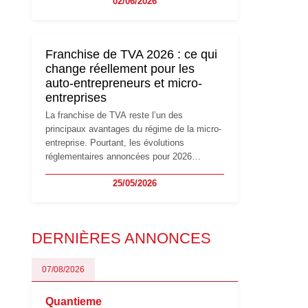
02/06/2026
travailleurs indépendants. Si le régime de la
micro-entreprise conserve sa simplicité et
son attractivité, les auto-entrepreneurs
devront s'adapter à un environnement
Franchise de TVA 2026 : ce qui
réglementaire plus exigeant. Décryptage des
change réellement pour les
principaux changements et des précautions
auto-entrepreneurs et micro-
à prendre pour éviter les mauvaises
entreprises
surprises.
La franchise de TVA reste l’un des
principaux avantages du régime de la micro-
entreprise. Pourtant, les évolutions
réglementaires annoncées pour 2026
suscitent de nombreuses interrogations chez
25/05/2026
les auto-entrepreneurs, artisans et
freelances. Seuils de chiffre d’affaires,
obligations déclaratives, facturation ou
risque de bascule vers la TVA : les règles
DERNIÈRES ANNONCES
évoluent dans un contexte de contrôle
renforcé et de modernisation fiscale qui
oblige les indépendants à rester
07/08/2026
particulièrement vigilants.
Quantieme