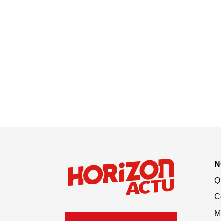
N
Q
C
M