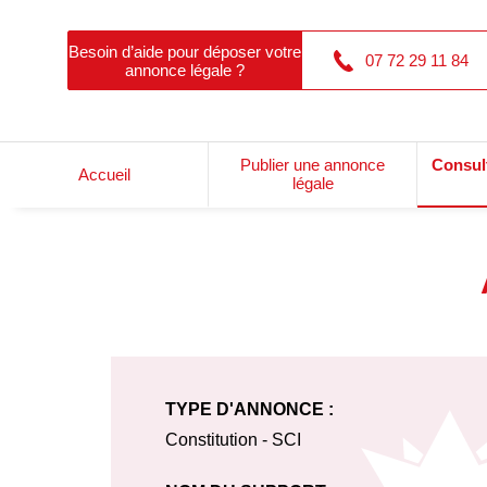
Besoin d’aide pour déposer votre
07 72 29 11 84
annonce légale ?
Publier une annonce
Consul
Accueil
légale
TYPE D'ANNONCE :
Constitution - SCI