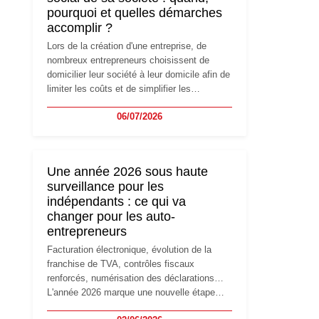
pourquoi et quelles démarches
accomplir ?
Lors de la création d'une entreprise, de
nombreux entrepreneurs choisissent de
domicilier leur société à leur domicile afin de
limiter les coûts et de simplifier les
démarches. Mais avec le développement de
06/07/2026
l'activité, cette solution peut rapidement
devenir inadaptée. Déménagement dans des
locaux professionnels, recrutement, image
de marque… Le changement d'adresse du
Une année 2026 sous haute
siège social répond souvent à une nouvelle
surveillance pour les
étape de la vie de l'entreprise et implique
indépendants : ce qui va
plusieurs formalités obligatoires.
changer pour les auto-
entrepreneurs
Facturation électronique, évolution de la
franchise de TVA, contrôles fiscaux
renforcés, numérisation des déclarations…
L'année 2026 marque une nouvelle étape
dans la modernisation des obligations des