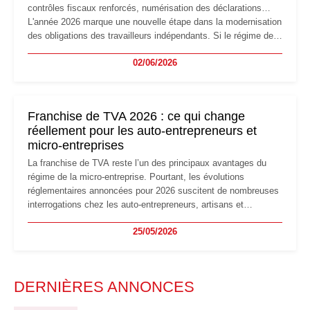
contrôles fiscaux renforcés, numérisation des déclarations…
L'année 2026 marque une nouvelle étape dans la modernisation
des obligations des travailleurs indépendants. Si le régime de
la micro-entreprise conserve sa simplicité et son attractivité,
02/06/2026
les auto-entrepreneurs devront s'adapter à un environnement
réglementaire plus exigeant. Décryptage des principaux
changements et des précautions à prendre pour éviter les
mauvaises surprises.
Franchise de TVA 2026 : ce qui change
réellement pour les auto-entrepreneurs et
micro-entreprises
La franchise de TVA reste l’un des principaux avantages du
régime de la micro-entreprise. Pourtant, les évolutions
réglementaires annoncées pour 2026 suscitent de nombreuses
interrogations chez les auto-entrepreneurs, artisans et
freelances. Seuils de chiffre d’affaires, obligations déclaratives,
25/05/2026
facturation ou risque de bascule vers la TVA : les règles
évoluent dans un contexte de contrôle renforcé et de
modernisation fiscale qui oblige les indépendants à rester
particulièrement vigilants.
DERNIÈRES ANNONCES