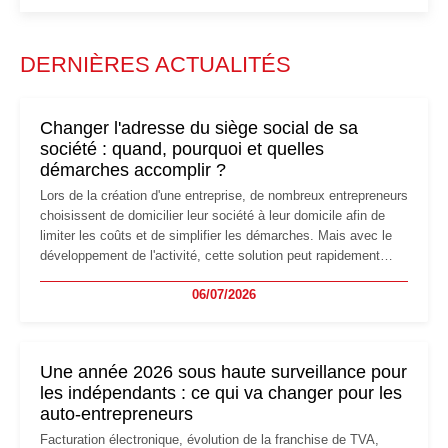
DERNIÈRES ACTUALITÉS
Changer l'adresse du siège social de sa
société : quand, pourquoi et quelles
démarches accomplir ?
Lors de la création d'une entreprise, de nombreux entrepreneurs
choisissent de domicilier leur société à leur domicile afin de
limiter les coûts et de simplifier les démarches. Mais avec le
développement de l'activité, cette solution peut rapidement
devenir inadaptée. Déménagement dans des locaux
06/07/2026
professionnels, recrutement, image de marque… Le
changement d'adresse du siège social répond souvent à une
nouvelle étape de la vie de l'entreprise et implique plusieurs
formalités obligatoires.
Une année 2026 sous haute surveillance pour
les indépendants : ce qui va changer pour les
auto-entrepreneurs
Facturation électronique, évolution de la franchise de TVA,