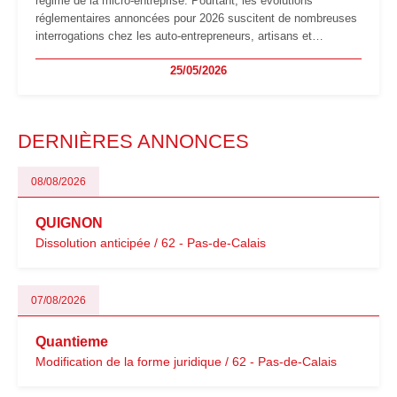
régime de la micro-entreprise. Pourtant, les évolutions
réglementaires annoncées pour 2026 suscitent de nombreuses
interrogations chez les auto-entrepreneurs, artisans et
freelances. Seuils de chiffre d’affaires, obligations déclaratives,
25/05/2026
facturation ou risque de bascule vers la TVA : les règles
évoluent dans un contexte de contrôle renforcé et de
modernisation fiscale qui oblige les indépendants à rester
particulièrement vigilants.
DERNIÈRES ANNONCES
08/08/2026
QUIGNON
Dissolution anticipée / 62 - Pas-de-Calais
07/08/2026
Quantieme
Modification de la forme juridique / 62 - Pas-de-Calais