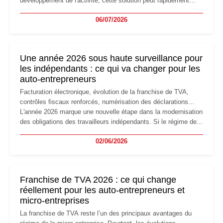
développement de l'activité, cette solution peut rapidement
devenir inadaptée. Déménagement dans des locaux
06/07/2026
professionnels, recrutement, image de marque… Le
changement d'adresse du siège social répond souvent à une
nouvelle étape de la vie de l'entreprise et implique plusieurs
formalités obligatoires.
Une année 2026 sous haute surveillance pour
les indépendants : ce qui va changer pour les
auto-entrepreneurs
Facturation électronique, évolution de la franchise de TVA,
contrôles fiscaux renforcés, numérisation des déclarations…
L'année 2026 marque une nouvelle étape dans la modernisation
des obligations des travailleurs indépendants. Si le régime de
la micro-entreprise conserve sa simplicité et son attractivité,
02/06/2026
les auto-entrepreneurs devront s'adapter à un environnement
réglementaire plus exigeant. Décryptage des principaux
changements et des précautions à prendre pour éviter les
mauvaises surprises.
Franchise de TVA 2026 : ce qui change
réellement pour les auto-entrepreneurs et
micro-entreprises
La franchise de TVA reste l’un des principaux avantages du