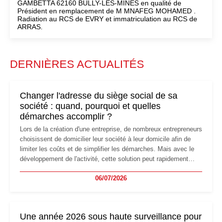
GAMBETTA 62160 BULLY-LES-MINES en qualité de
Président en remplacement de M MNAFEG MOHAMED .
Radiation au RCS de EVRY et immatriculation au RCS de
ARRAS.
DERNIÈRES ACTUALITÉS
Changer l'adresse du siège social de sa
société : quand, pourquoi et quelles
démarches accomplir ?
Lors de la création d'une entreprise, de nombreux entrepreneurs
choisissent de domicilier leur société à leur domicile afin de
limiter les coûts et de simplifier les démarches. Mais avec le
développement de l'activité, cette solution peut rapidement
devenir inadaptée. Déménagement dans des locaux
06/07/2026
professionnels, recrutement, image de marque… Le
changement d'adresse du siège social répond souvent à une
nouvelle étape de la vie de l'entreprise et implique plusieurs
formalités obligatoires.
Une année 2026 sous haute surveillance pour