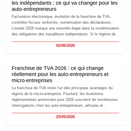
les indépendants : ce qui va changer pour les
auto-entrepreneurs
Facturation électronique, évolution de la franchise de TVA,
contrôles fiscaux renforcés, numérisation des déclarations…
L'année 2026 marque une nouvelle étape dans la modernisation
des obligations des travailleurs indépendants. Si le régime de
la micro-entreprise conserve sa simplicité et son attractivité,
02/06/2026
les auto-entrepreneurs devront s'adapter à un environnement
réglementaire plus exigeant. Décryptage des principaux
changements et des précautions à prendre pour éviter les
mauvaises surprises.
Franchise de TVA 2026 : ce qui change
réellement pour les auto-entrepreneurs et
micro-entreprises
La franchise de TVA reste l’un des principaux avantages du
régime de la micro-entreprise. Pourtant, les évolutions
réglementaires annoncées pour 2026 suscitent de nombreuses
interrogations chez les auto-entrepreneurs, artisans et
freelances. Seuils de chiffre d’affaires, obligations déclaratives,
25/05/2026
facturation ou risque de bascule vers la TVA : les règles
évoluent dans un contexte de contrôle renforcé et de
modernisation fiscale qui oblige les indépendants à rester