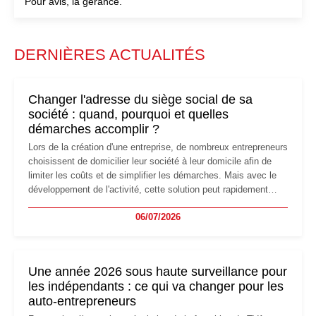
Pour avis, la gérance.
DERNIÈRES ACTUALITÉS
Changer l'adresse du siège social de sa
société : quand, pourquoi et quelles
démarches accomplir ?
Lors de la création d'une entreprise, de nombreux entrepreneurs
choisissent de domicilier leur société à leur domicile afin de
limiter les coûts et de simplifier les démarches. Mais avec le
développement de l'activité, cette solution peut rapidement
devenir inadaptée. Déménagement dans des locaux
06/07/2026
professionnels, recrutement, image de marque… Le
changement d'adresse du siège social répond souvent à une
nouvelle étape de la vie de l'entreprise et implique plusieurs
formalités obligatoires.
Une année 2026 sous haute surveillance pour
les indépendants : ce qui va changer pour les
auto-entrepreneurs