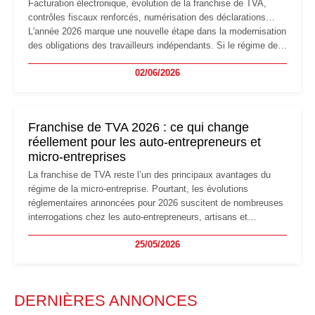
Facturation électronique, évolution de la franchise de TVA,
contrôles fiscaux renforcés, numérisation des déclarations…
L'année 2026 marque une nouvelle étape dans la modernisation
des obligations des travailleurs indépendants. Si le régime de
la micro-entreprise conserve sa simplicité et son attractivité,
02/06/2026
les auto-entrepreneurs devront s'adapter à un environnement
réglementaire plus exigeant. Décryptage des principaux
changements et des précautions à prendre pour éviter les
mauvaises surprises.
Franchise de TVA 2026 : ce qui change
réellement pour les auto-entrepreneurs et
micro-entreprises
La franchise de TVA reste l’un des principaux avantages du
régime de la micro-entreprise. Pourtant, les évolutions
réglementaires annoncées pour 2026 suscitent de nombreuses
interrogations chez les auto-entrepreneurs, artisans et
freelances. Seuils de chiffre d’affaires, obligations déclaratives,
25/05/2026
facturation ou risque de bascule vers la TVA : les règles
évoluent dans un contexte de contrôle renforcé et de
modernisation fiscale qui oblige les indépendants à rester
particulièrement vigilants.
DERNIÈRES ANNONCES