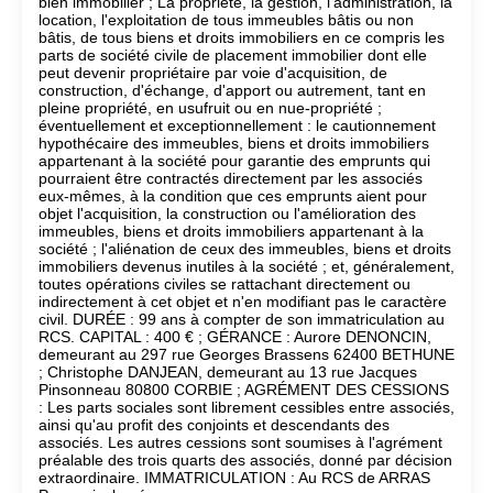
bien immobilier ; La propriété, la gestion, l'administration, la
location, l'exploitation de tous immeubles bâtis ou non
bâtis, de tous biens et droits immobiliers en ce compris les
parts de société civile de placement immobilier dont elle
peut devenir propriétaire par voie d'acquisition, de
construction, d'échange, d'apport ou autrement, tant en
pleine propriété, en usufruit ou en nue-propriété ;
éventuellement et exceptionnellement : le cautionnement
hypothécaire des immeubles, biens et droits immobiliers
appartenant à la société pour garantie des emprunts qui
pourraient être contractés directement par les associés
eux-mêmes, à la condition que ces emprunts aient pour
objet l'acquisition, la construction ou l'amélioration des
immeubles, biens et droits immobiliers appartenant à la
société ; l'aliénation de ceux des immeubles, biens et droits
immobiliers devenus inutiles à la société ; et, généralement,
toutes opérations civiles se rattachant directement ou
indirectement à cet objet et n'en modifiant pas le caractère
civil. DURÉE : 99 ans à compter de son immatriculation au
RCS. CAPITAL : 400 € ; GÉRANCE : Aurore DENONCIN,
demeurant au 297 rue Georges Brassens 62400 BETHUNE
; Christophe DANJEAN, demeurant au 13 rue Jacques
Pinsonneau 80800 CORBIE ; AGRÉMENT DES CESSIONS
: Les parts sociales sont librement cessibles entre associés,
ainsi qu'au profit des conjoints et descendants des
associés. Les autres cessions sont soumises à l'agrément
préalable des trois quarts des associés, donné par décision
extraordinaire. IMMATRICULATION : Au RCS de ARRAS