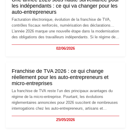
les indépendants : ce qui va changer pour les
auto-entrepreneurs
Facturation électronique, évolution de la franchise de TVA,
contrôles fiscaux renforcés, numérisation des déclarations…
L'année 2026 marque une nouvelle étape dans la modernisation
des obligations des travailleurs indépendants. Si le régime de
la micro-entreprise conserve sa simplicité et son attractivité,
02/06/2026
les auto-entrepreneurs devront s'adapter à un environnement
réglementaire plus exigeant. Décryptage des principaux
changements et des précautions à prendre pour éviter les
mauvaises surprises.
Franchise de TVA 2026 : ce qui change
réellement pour les auto-entrepreneurs et
micro-entreprises
La franchise de TVA reste l’un des principaux avantages du
régime de la micro-entreprise. Pourtant, les évolutions
réglementaires annoncées pour 2026 suscitent de nombreuses
interrogations chez les auto-entrepreneurs, artisans et
freelances. Seuils de chiffre d’affaires, obligations déclaratives,
25/05/2026
facturation ou risque de bascule vers la TVA : les règles
évoluent dans un contexte de contrôle renforcé et de