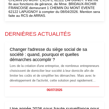
CHEMIN DU MONT EVENTE 62122 LAPUGNOY. Il est mit
fin aux fonctions de gérance, de Mme. BRIDAUX-RICHIR
FRANCOISE demeurant 1 CHEMIN DU MONT EVENTE
62122 LAPUGNOY à compter du 08/04/2026. Mention sera
faite au RCS de ARRAS.
DERNIÈRES ACTUALITÉS
Changer l'adresse du siège social de sa
société : quand, pourquoi et quelles
démarches accomplir ?
Lors de la création d'une entreprise, de nombreux entrepreneurs
choisissent de domicilier leur société à leur domicile afin de
limiter les coûts et de simplifier les démarches. Mais avec le
développement de l'activité, cette solution peut rapidement
devenir inadaptée. Déménagement dans des locaux
06/07/2026
professionnels, recrutement, image de marque… Le
changement d'adresse du siège social répond souvent à une
nouvelle étape de la vie de l'entreprise et implique plusieurs
formalités obligatoires.
Une année 2026 sous haute surveillance pour