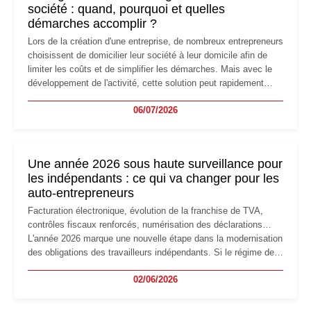
société : quand, pourquoi et quelles
démarches accomplir ?
Lors de la création d'une entreprise, de nombreux entrepreneurs
choisissent de domicilier leur société à leur domicile afin de
limiter les coûts et de simplifier les démarches. Mais avec le
développement de l'activité, cette solution peut rapidement
devenir inadaptée. Déménagement dans des locaux
06/07/2026
professionnels, recrutement, image de marque… Le
changement d'adresse du siège social répond souvent à une
nouvelle étape de la vie de l'entreprise et implique plusieurs
formalités obligatoires.
Une année 2026 sous haute surveillance pour
les indépendants : ce qui va changer pour les
auto-entrepreneurs
Facturation électronique, évolution de la franchise de TVA,
contrôles fiscaux renforcés, numérisation des déclarations…
L'année 2026 marque une nouvelle étape dans la modernisation
des obligations des travailleurs indépendants. Si le régime de
la micro-entreprise conserve sa simplicité et son attractivité,
02/06/2026
les auto-entrepreneurs devront s'adapter à un environnement
réglementaire plus exigeant. Décryptage des principaux
changements et des précautions à prendre pour éviter les