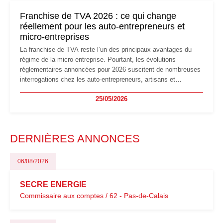
mauvaises surprises.
Franchise de TVA 2026 : ce qui change
réellement pour les auto-entrepreneurs et
micro-entreprises
La franchise de TVA reste l’un des principaux avantages du
régime de la micro-entreprise. Pourtant, les évolutions
réglementaires annoncées pour 2026 suscitent de nombreuses
interrogations chez les auto-entrepreneurs, artisans et
freelances. Seuils de chiffre d’affaires, obligations déclaratives,
25/05/2026
facturation ou risque de bascule vers la TVA : les règles
évoluent dans un contexte de contrôle renforcé et de
modernisation fiscale qui oblige les indépendants à rester
particulièrement vigilants.
DERNIÈRES ANNONCES
06/08/2026
SECRE ENERGIE
Commissaire aux comptes / 62 - Pas-de-Calais