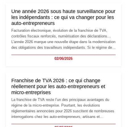
nouvelle étape de la vie de l'entreprise et implique plusieurs
formalités obligatoires.
Une année 2026 sous haute surveillance pour
les indépendants : ce qui va changer pour les
auto-entrepreneurs
Facturation électronique, évolution de la franchise de TVA,
contrôles fiscaux renforcés, numérisation des déclarations…
L'année 2026 marque une nouvelle étape dans la modernisation
des obligations des travailleurs indépendants. Si le régime de
la micro-entreprise conserve sa simplicité et son attractivité,
02/06/2026
les auto-entrepreneurs devront s'adapter à un environnement
réglementaire plus exigeant. Décryptage des principaux
changements et des précautions à prendre pour éviter les
mauvaises surprises.
Franchise de TVA 2026 : ce qui change
réellement pour les auto-entrepreneurs et
micro-entreprises
La franchise de TVA reste l’un des principaux avantages du
régime de la micro-entreprise. Pourtant, les évolutions
réglementaires annoncées pour 2026 suscitent de nombreuses
interrogations chez les auto-entrepreneurs, artisans et
freelances. Seuils de chiffre d’affaires, obligations déclaratives,