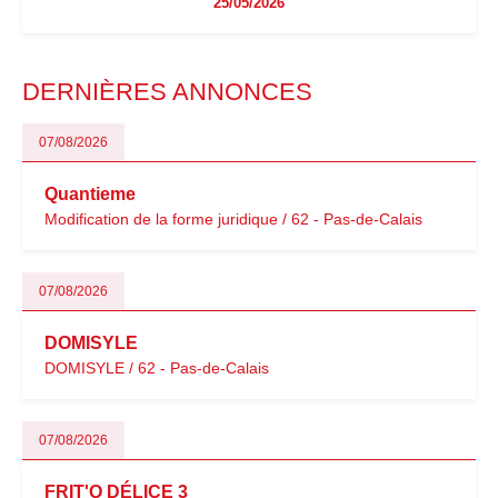
25/05/2026
facturation ou risque de bascule vers la TVA : les règles
évoluent dans un contexte de contrôle renforcé et de
modernisation fiscale qui oblige les indépendants à rester
particulièrement vigilants.
DERNIÈRES ANNONCES
07/08/2026
Quantieme
Modification de la forme juridique / 62 - Pas-de-Calais
07/08/2026
DOMISYLE
DOMISYLE / 62 - Pas-de-Calais
07/08/2026
FRIT'O DÉLICE 3