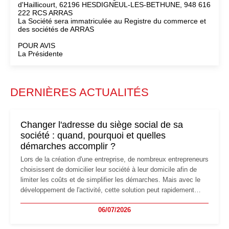
d'Haillicourt, 62196 HESDIGNEUL-LES-BETHUNE, 948 616
222 RCS ARRAS
La Société sera immatriculée au Registre du commerce et
des sociétés de ARRAS
POUR AVIS
La Présidente
DERNIÈRES ACTUALITÉS
Changer l'adresse du siège social de sa
société : quand, pourquoi et quelles
démarches accomplir ?
Lors de la création d'une entreprise, de nombreux entrepreneurs
choisissent de domicilier leur société à leur domicile afin de
limiter les coûts et de simplifier les démarches. Mais avec le
développement de l'activité, cette solution peut rapidement
devenir inadaptée. Déménagement dans des locaux
06/07/2026
professionnels, recrutement, image de marque… Le
changement d'adresse du siège social répond souvent à une