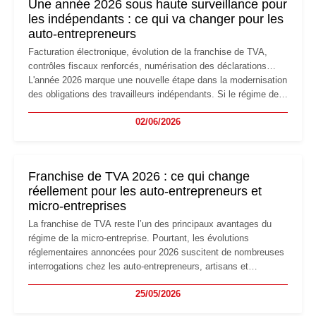
Une année 2026 sous haute surveillance pour
les indépendants : ce qui va changer pour les
auto-entrepreneurs
Facturation électronique, évolution de la franchise de TVA,
contrôles fiscaux renforcés, numérisation des déclarations…
L'année 2026 marque une nouvelle étape dans la modernisation
des obligations des travailleurs indépendants. Si le régime de
la micro-entreprise conserve sa simplicité et son attractivité,
02/06/2026
les auto-entrepreneurs devront s'adapter à un environnement
réglementaire plus exigeant. Décryptage des principaux
changements et des précautions à prendre pour éviter les
mauvaises surprises.
Franchise de TVA 2026 : ce qui change
réellement pour les auto-entrepreneurs et
micro-entreprises
La franchise de TVA reste l’un des principaux avantages du
régime de la micro-entreprise. Pourtant, les évolutions
réglementaires annoncées pour 2026 suscitent de nombreuses
interrogations chez les auto-entrepreneurs, artisans et
freelances. Seuils de chiffre d’affaires, obligations déclaratives,
25/05/2026
facturation ou risque de bascule vers la TVA : les règles
évoluent dans un contexte de contrôle renforcé et de