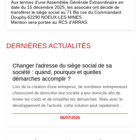
Aux termes d'une Assemblée Générale Extraordinaire en
date du 15 décembre 2025, les associés ont décidé de
transférer le siège social au 71 Bis rue du Commandant
Douphy 62290 NOEUX-LES-MINES.
Mention sera portée au RCS d'ARRAS.
DERNIÈRES ACTUALITÉS
Changer l'adresse du siège social de sa
société : quand, pourquoi et quelles
démarches accomplir ?
Lors de la création d'une entreprise, de nombreux entrepreneurs
choisissent de domicilier leur société à leur domicile afin de
limiter les coûts et de simplifier les démarches. Mais avec le
développement de l'activité, cette solution peut rapidement
devenir inadaptée. Déménagement dans des locaux
06/07/2026
professionnels, recrutement, image de marque… Le
changement d'adresse du siège social répond souvent à une
nouvelle étape de la vie de l'entreprise et implique plusieurs
formalités obligatoires.